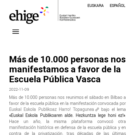
EUSKARA
ESPAÑOL
Más de 10.000 personas nos
manifestamos a favor de la
Escuela Pública Vasca
2022-11-09
Más de 10.000 personas nos reunimos el sábado en Bilbao a
favor de la escuela pública en la manifestación convocada por
Euskal Eskola Publikoaz Harro! Topagunea
bajo el lema
«Euskal Eskola Publikoaren alde. Hezkuntza lege honi ez!»
.
Hace un año, la misma plataforma convocó otra
manifestación histórica
en defensa de la escuela pública y en
contra de la privatización, tras décadas de las últimas