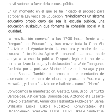
movilizaciones a favor de la escuela pública.
En un momento en el que se ha iniciado el proceso para
aprobar la Ley vasca de Educación,
reivindicamos un sistema
educativo propio cuyo eje sea la escuela pública, una
educación euskaldun que fomente la cohesión social y la
igualdad.
La movilización comenzó a las 17:30 horas frente a la
Delegación de Educación y, tras cruzar toda la Gran Vía,
finalizó en el Ayuntamiento. La escritora y madre de una
escuela pública
Katixa Agirre
pronunció unas palabras de
apoyo a la escuela pública. Después llegó el turno de la
bertsolari Izaro Urteaga y la
declaración final
de Topagunea
fue leída por la portavoz Maribel López de Luzuriaga y por
Ibone Bastida. También contamos con representación del
alumnado en el acto de clausura, gracias a Yuraima y
Mowafari, y el acto finalizó con el baile de la canción “Harro”.
Convocamos la manifestación: Gasteiz, Oion, Bilbo, Santurtzi,
Oarsoaldea, Astigarraga, Donostialdea, Aiztondo eta Lasarte-
Oriako plataformak; Amurrioko Hezkuntza Publikoaren Sarea;
Ordiziako Euskal Eskola Publikoko Komunitateak eta
Debagoieneko Goieskola; EHIGE, HEIZE, Ikasle Sindikatua,