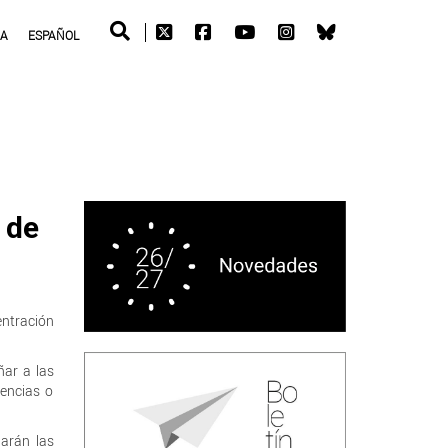
RA
ESPAÑOL
 de
ntración
ñar a las
dencias o
iarán las