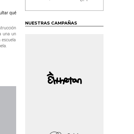
ultar qué
NUESTRAS CAMPAÑAS
strucción
da una un
a escuela
ela.