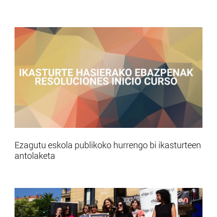
Ezagutu eskola publikoko hurrengo bi ikasturteen
antolaketa