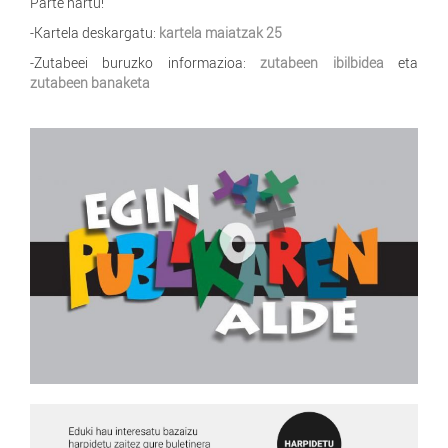
Parte hartu!
-Kartela deskargatu:
kartela maiatzak 25
-Zutabeei buruzko informazioa:
zutabeen ibilbidea
eta
zutabeen banaketa