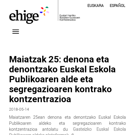
EUSKARA
ESPAÑOL
Maiatzak 25: denona eta
denontzako Euskal Eskola
Publikoaren alde eta
segregazioaren kontrako
kontzentrazioa
2018-05-14
Maiatzaren 25ean denona eta denontzako Euskal Eskola
Publikoaren aldeko eta segregazioaren kontrako
kontzentrazioa antolatu du
Gasteizko Euskal Eskola