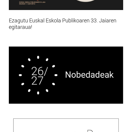
Ezagutu Euskal Eskola Publikoaren 33. Jaiaren
egitaraua!