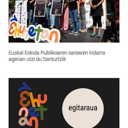
Euskal Eskola Publikoaren sarearen indarra
agerian utzi du Santurtzik