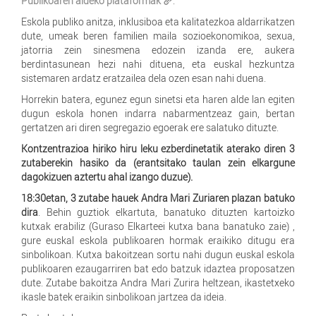
Publikoaren aldeko plataformak
.
Eskola publiko anitza, inklusiboa eta kalitatezkoa aldarrikatzen
dute, umeak beren familien maila sozioekonomikoa, sexua,
jatorria zein sinesmena edozein izanda ere, aukera
berdintasunean hezi nahi dituena, eta euskal hezkuntza
sistemaren ardatz eratzailea dela ozen esan nahi duena.
Horrekin batera, egunez egun sinetsi eta haren alde lan egiten
dugun eskola honen indarra nabarmentzeaz gain, bertan
gertatzen ari diren segregazio egoerak ere salatuko dituzte.
Kontzentrazioa hiriko hiru leku ezberdinetatik aterako diren 3
zutaberekin hasiko da (erantsitako taulan zein elkargune
dagokizuen aztertu ahal izango duzue).
18:30etan, 3 zutabe hauek Andra Mari Zuriaren plazan batuko
dira
. Behin guztiok elkartuta, banatuko dituzten kartoizko
kutxak erabiliz (Guraso Elkarteei kutxa bana banatuko zaie) ,
gure euskal eskola publikoaren hormak eraikiko ditugu era
sinbolikoan. Kutxa bakoitzean sortu nahi dugun euskal eskola
publikoaren ezaugarriren bat edo batzuk idaztea proposatzen
dute. Zutabe bakoitza Andra Mari Zurira heltzean, ikastetxeko
ikasle batek eraikin sinbolikoan jartzea da ideia.