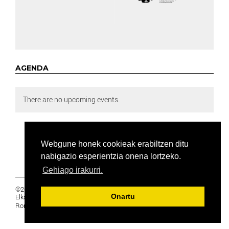
AGENDA
There are no upcoming events.
Webgune honek cookieak erabiltzen ditu
nabigazio esperientzia onena lortzeko.
Gehiago irakurri.
©2019 Euskal Herriko Ikasleen Gurasoen
Elkartea -
PRIBATUTASUNA
Onartu
Ronda 27, 1 Ezk, 48005 Bilbao, Bizkaia