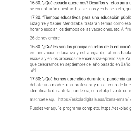
16:30. “¿Qué escuela queremos? Desafíos y retos para 
se encontrarán nuestras hijas e hijos y en base a ello, qu
17:30. “Tiempos educativos para una educación públic
Eizagirre y Xabier Mendizabal tratarán temas como estos:
horario escolar, los tiempos de las vacaciones, etc. Al fi
26 de noviembre:
16:30. “¿Cuáles son los principales retos de la educaci
en innovación educativa y estrategia digital nos habla
escuela y en los procesos de enseñanza-aprendizaje. Ya
que celebramos en septiembre del año pasado en Baños d
]
17:30: “¿Qué hemos aprendido durante la pandemia que 
debate una madre, una profesora y un alumno de la e
identificado durante la pandemia, con el objetivo de const
Inscríbete aquí:
https://eskoladigitala.eus/izena-eman/
Puedes ver aquí el programa completo: https://eskoladi