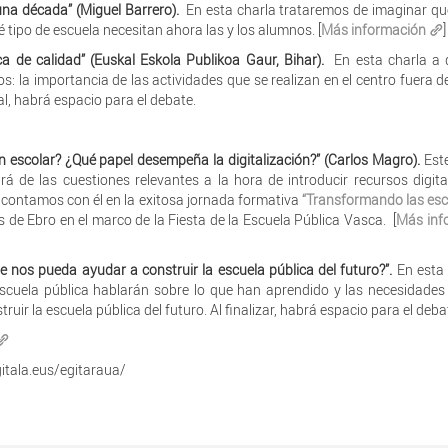
una década” (Miguel Barrero).
En esta charla trataremos de imaginar q
é tipo de escuela necesitan ahora las y los alumnos. [
Más información
]
a de calidad” (Euskal Eskola Publikoa Gaur, Bihar).
En esta charla a
 la importancia de las actividades que se realizan en el centro fuera del
nal, habrá espacio para el debate.
ón escolar? ¿Qué papel desempeña la digitalización?” (Carlos Magro).
Est
rá de las cuestiones relevantes a la hora de introducir recursos digita
 contamos con él en la exitosa jornada formativa
“Transformando las esc
e Ebro en el marco de la Fiesta de la Escuela Pública Vasca. [
Más inf
nos pueda ayudar a construir la escuela pública del futuro?”.
En esta
scuela pública hablarán sobre lo que han aprendido y las necesidade
ruir la escuela pública del futuro. Al finalizar, habrá espacio para el deba
gitala.eus/egitaraua/