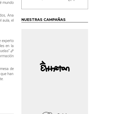
ué mundo
 dos, Ana
NUESTRAS CAMPAÑAS
 aula, el
e experto
les en la
uelas”
ormación
 mesa de
s que han
te.