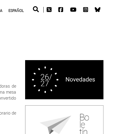
RA
ESPAÑOL
doras de
 una mesa
onvertido
orario de