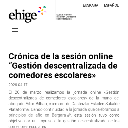
EUSKARA
ESPAÑOL
Crónica de la sesión online
“Gestión descentralizada de
comedores escolares»
2026-04-17
El 26 de marzo realizamos la jornada online «Gestión
descentralizada de comedores escolares» de la mano del
abogado Aitor Bilbao, miembro de Gasteizko Eskolen Sukalde
Plataforma. Dando continuidad a
la jornada que celebramos a
principios de año en Bergara
, esta sesión tuvo como
objetivo dar un impulso a la gestión descentralizada de los
comedores escolares.