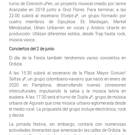
turno de
Esanezin
en, un proyecto musical creado por Ianire
Aranzabe en 2019 junto a Oriol Flores. Para terminar, a las
22:00 subirá al escenario
Etxepe
, un grupo formado por
cuatro miembros de Gipuzkoa. Eli Maidagan, Markel
Mendizabal, Oihan Uribarren en voces y Andoni Uriarte en
producción. Utilizan diferentes estilos, desde Trap hasta rock,
música vasca…
Conciertos del 2 de junio
El día de la Fiesta también tendremos varios conciertos en
Ordizia.
A las 15:30 subirá al escenario de la Plaza Mayor
Goxuan’
Saltsa
, un grupo colombiano-navarro que nació en enero de
2020 en Pamplona, desarrollando nuevas conexiones
interculturales, impulsando la salsa y la música latina en
euskera. A las 17:30 será el turno de
Dupla
, grupo de música
urbana de Agurain que crea música urbano-aglomerada desde
el medio rural. La propuesta del grupo incluye electrónica, rock
y danza.
La jornada festiva, sin embargo, contará con numerosas
actividades itinerantes que amenizarán las calles de Ordizia: la