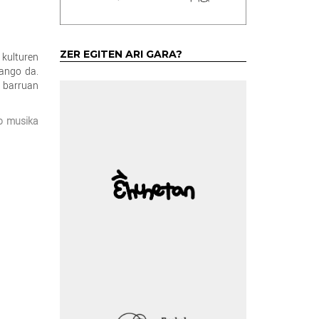
ZER EGITEN ARI GARA?
 kulturen
zango da.
 barruan
o musika