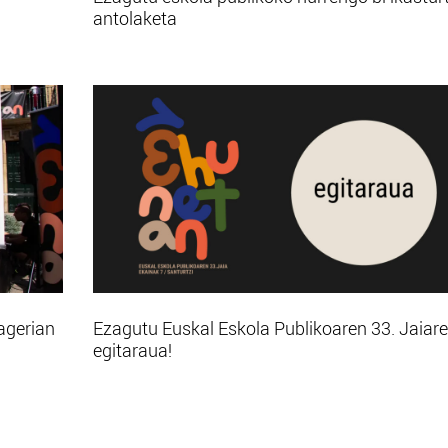
antolaketa
agerian
Ezagutu Euskal Eskola Publikoaren 33. Jaiar
egitaraua!