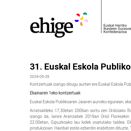
31. Euskal Eskola Publik
2024-05-29
Kontzertuak izango ditugu aurten ere Euskal Eskola Pub
Ekainaren 1eko kontzertuak
Euskal Eskola Publikoaren Jaiaren aurreko egunean, eka
Arratsaldeko 17,30etan 2006an sortu zen Ordiziako
B
izango da, Ianire Aranzabek 2019an Oriol Floresekin
22:00etan, Gipuzkoako lau kidek osatutako taldea. E
produkzioan. Hainbat estilo ezberdin erabiltzen dituzte,