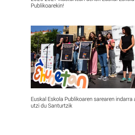
Publikoarekin!
Euskal Eskola Publikoaren sarearen indarra 
utzi du Santurtzik