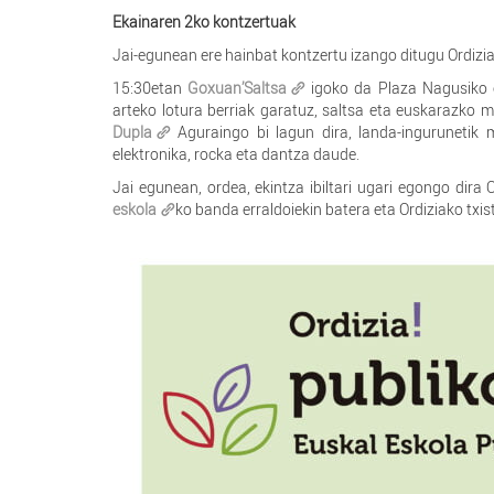
Ekainaren 2ko kontzertuak
Jai-egunean ere hainbat kontzertu izango ditugu Ordizia
15:30etan
Goxuan’Saltsa
igoko da Plaza Nagusiko oh
arteko lotura berriak garatuz, saltsa eta euskarazko m
Dupla
Aguraingo bi lagun dira, landa-ingurunetik
elektronika, rocka eta dantza daude.
Jai egunean, ordea, ekintza ibiltari ugari egongo dira
eskola
ko banda erraldoiekin batera eta Ordiziako txi