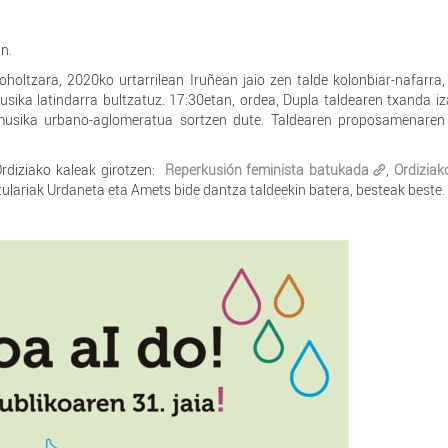
n.
oltzara, 2020ko urtarrilean Iruñean jaio zen talde kolonbiar-nafarra,
usika latindarra bultzatuz. 17:30etan, ordea, Dupla taldearen txanda i
 musika urbano-aglomeratua sortzen dute. Taldearen proposamenaren
 Ordiziako kaleak girotzen:
Reperkusión feminista batukada
,
Ordiziak
stulariak Urdaneta eta Amets bide dantza taldeekin batera, besteak beste.