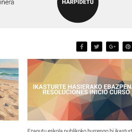
Ezagutu eskola publikoko hurrengo bi ikastur