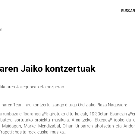
EUSKA
oaren Jaiko kontzertuak
likoaren Jai egunean eta bezperan.
inaren 1ean, hiru kontzertu izango ditugu Ordiziako Plaza Nagusian:
urrunbazale Txaranga
k girotuko ditu kaleak, 19:30etan
Esanezin
e
 batera sortutako proiektu musikala. Amaitzeko,
Etxepe
igoko da o
li Maidagan, Markel Mendizabal, Oihan Uribarren ahotsetan eta Andon
 Trapetik hasita rock, euskal musika…