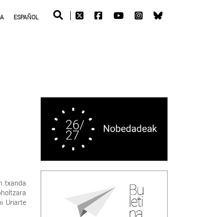
RA
ESPAÑOL
n txanda
holtzara
i Uriarte