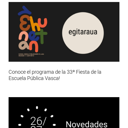
Conoce el programa de la 33ª Fiesta de la
Escuela Pública Vasca!