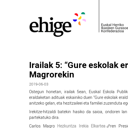
Irailak 5: “Gure eskolak e
Magrorekin
2019-06-03
Ostegun honetan, irailak 5ean, Euskal Eskola Publi
eraldaketan adituak eskainiko duen “Gure eskolak erald
anitzeko gelan, eta hezitzaileei eta familiei zuzenduta e
Irekitze-hitzaldi batekin hasiko da saioa, ondoren l
partekatuko dira.
Carlos Magro
Hezkuntza Irekia Elkartea
ren Presi