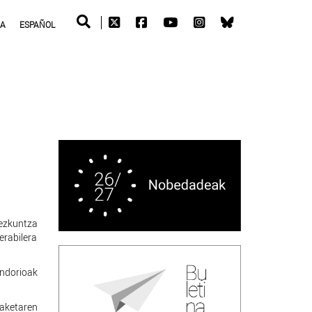
RA
ESPAÑOL
zkuntza
erabilera
ondorioak
aketaren