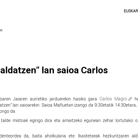
EUSKA
raldatzen” lan saioa Carlos
koaren Jaiaren aurretiko jarduerekin hasiko gara
Carlos Magro
he
atzen” lan saioarekin. Saioa Mañuetan izango da 9:30etatik 14:30etara, 
gongo da.
an talde mistoak egingo dira eta amaitzeko egunean zehar lortutako 
denteordea da, baita aholkularia ete. Ikastetxeak hezkuntzaren ald