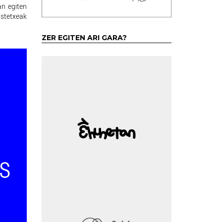
an egiten
astetxeak
ZER EGITEN ARI GARA?