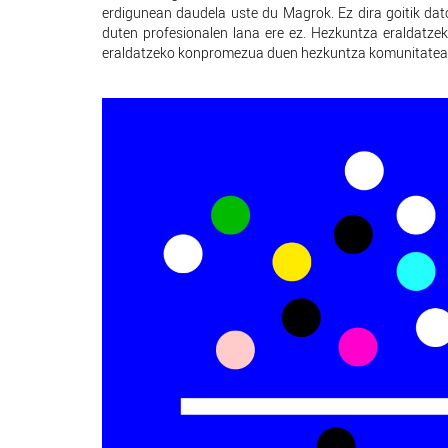
erdigunean daudela uste du Magrok. Ez dira goitik dat
duten profesionalen lana ere ez. Hezkuntza eraldatzek
eraldatzeko konpromezua duen hezkuntza komunitatea