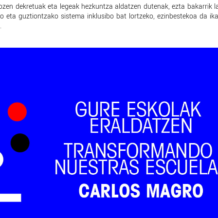
ozen dekretuak eta legeak hezkuntza aldatzen dutenak, ezta bakarrik l
o eta guztiontzako sistema inklusibo bat lortzeko, ezinbestekoa da ik
.