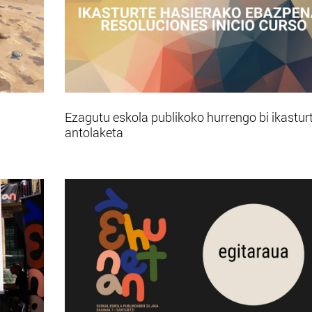
Ezagutu eskola publikoko hurrengo bi ikastur
antolaketa