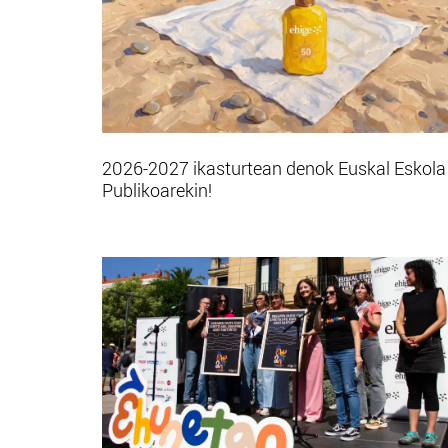
2026-2027 ikasturtean denok Euskal Eskola
Publikoarekin!