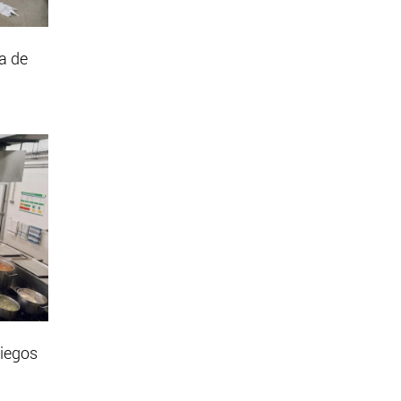
a de
liegos