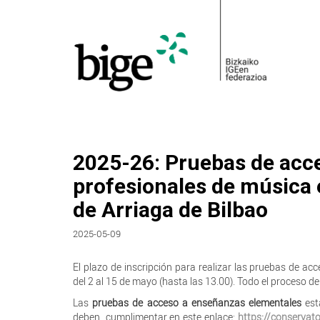
2025-26: Pruebas de acc
profesionales de música 
de Arriaga de Bilbao
2025-05-09
El plazo de inscripción para realizar las pruebas de a
del 2 al 15 de mayo (hasta las 13.00). Todo el proceso de
Las
pruebas de acceso a enseñanzas elementales
est
deben cumplimentar en este enlace:
https://conservat