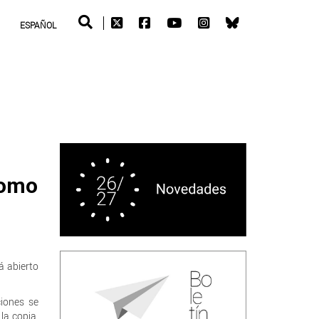
ESPAÑOL
tomo
á abierto
ciones se
 la copia