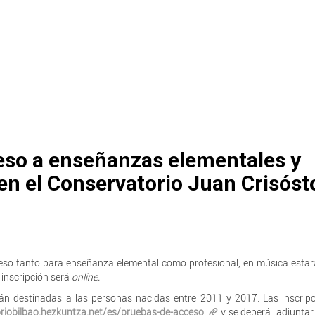
eso a enseñanzas elementales y
en el Conservatorio Juan Crisós
cceso tanto para enseñanza elemental como profesional, en música estar
 inscripción será
online.
án destinadas a las personas nacidas entre 2011 y 2017. Las inscrip
oriobilbao.hezkuntza.net/es/pruebas-de-acceso
y se deberá adjuntar