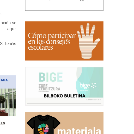
o
ipción se
 aquí:
Si tenéis