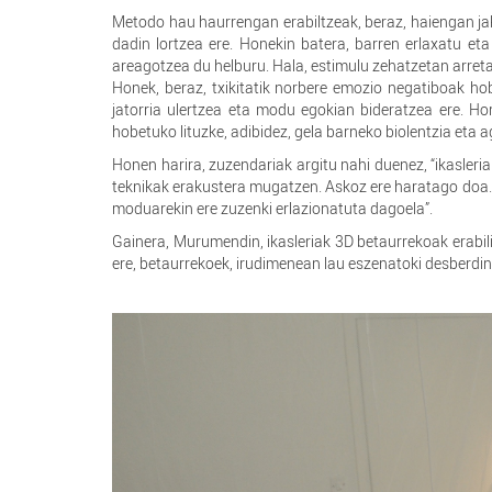
Metodo hau haurrengan erabiltzeak, beraz, haiengan jak
dadin lortzea ere. Honekin batera, barren erlaxatu et
areagotzea du helburu. Hala, estimulu zehatzetan arreta
Honek, beraz, txikitatik norbere emozio negatiboak ho
jatorria ulertzea eta modu egokian bideratzea ere. Ho
hobetuko lituzke, adibidez, gela barneko biolentzia eta ag
Honen harira, zuzendariak argitu nahi duenez, “ikasleri
teknikak erakustera mugatzen. Askoz ere haratago doa. 
moduarekin ere zuzenki erlazionatuta dagoela”.
Gainera, Murumendin, ikasleriak 3D betaurrekoak erabil
ere, betaurrekoek, irudimenean lau eszenatoki desberdin