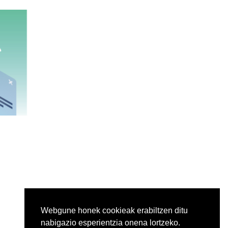
Webgune honek cookieak erabiltzen ditu
nabigazio esperientzia onena lortzeko.