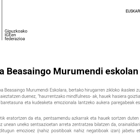
EUSKA
ria Beasaingo Murumendi eskolan
oa Beasaingo Murumendi Eskolara, bertako hirugarren zikloko ikasleei 
ieztatzen duenez, “haurrentzako mindfulness- ak, hauek hasiera goiztia
, baretasuna eta kudeaketa emozionala lantzeko aukera paregabeak es
tik eratortzen da eta, pentsamendu azkarrak eta hauek sortzen duten
z unean uneko sentsazioetan arreta zentratzea bilatzen da, orainaldiari
ditugun emozioez (nahiz positiboak nahiz negatiboak izan) jabetu e