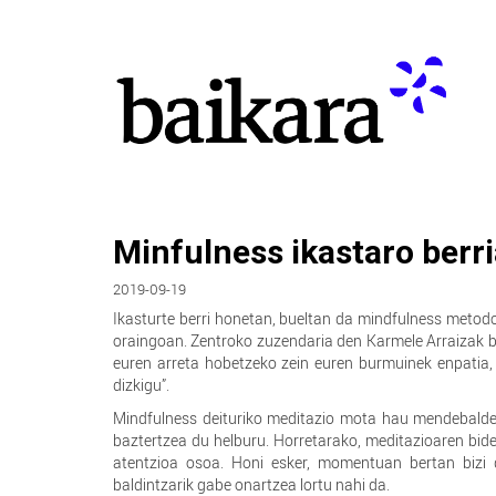
Minfulness ikastaro ber
2019-09-19
Ikasturte berri honetan, bueltan da mindfulness metod
oraingoan. Zentroko zuzendaria den Karmele Arraizak ba
euren arreta hobetzeko zein euren burmuinek enpatia
dizkigu”.
Mindfulness deituriko meditazio mota hau mendebalde
baztertzea du helburu. Horretarako, meditazioaren bide
atentzioa osoa. Honi esker, momentuan bertan bizi 
baldintzarik gabe onartzea lortu nahi da.