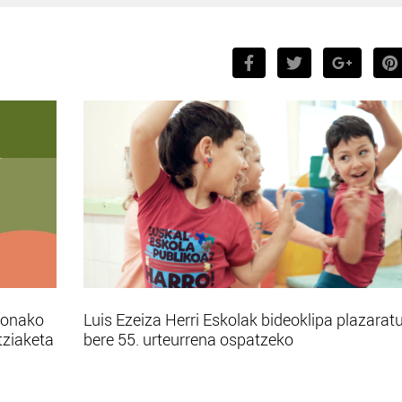
bonako
Luis Ezeiza Herri Eskolak bideoklipa plazarat
tziaketa
bere 55. urteurrena ospatzeko