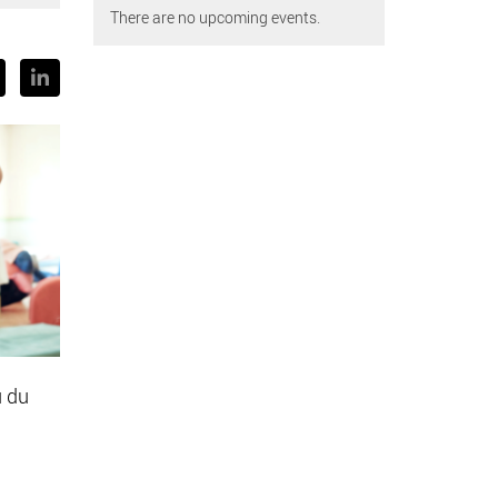
There are no upcoming events.
u du