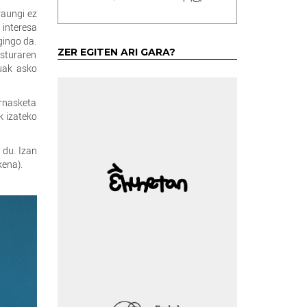
raungi ez
 interesa
gingo da.
ZER EGITEN ARI GARA?
isturaren
duak asko
arnasketa
k izateko
 du. Izan
kena).