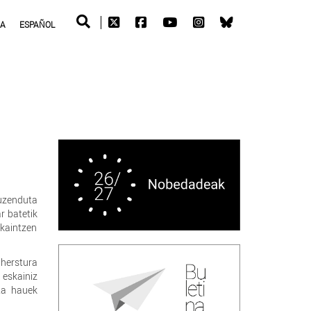
RA
ESPAÑOL
zuzenduta
r batetik
kaintzen
 herstura
 eskainiz
ta hauek