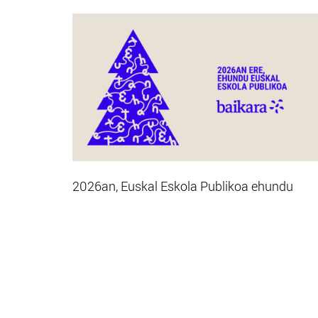
2026an, Euskal Eskola Publikoa ehundu