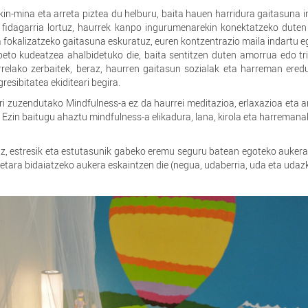
in-mina eta arreta piztea du helburu, baita hauen harridura gaitasuna i
a fidagarria lortuz, haurrek kanpo ingurumenarekin konektatzeko duten
 fokalizatzeko gaitasuna eskuratuz, euren kontzentrazio maila indartu e
beto kudeatzea ahalbidetuko die, baita sentitzen duten amorrua edo tr
rrelako zerbaitek, beraz, haurren gaitasun sozialak eta harreman ere
resibitatea ekiditeari begira.
ari zuzendutako Mindfulness-a ez da haurrei meditazioa, erlaxazioa eta 
Ezin baitugu ahaztu mindfulness-a elikadura, lana, kirola eta harremana
iz, estresik eta estutasunik gabeko eremu seguru batean egoteko aukera
etara bidaiatzeko aukera eskaintzen die (negua, udaberria, uda eta udaz