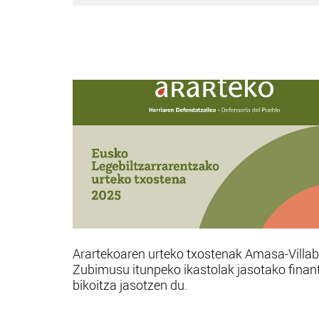
Arartekoaren urteko txostenak Amasa-Villa
Zubimusu itunpeko ikastolak jasotako finan
bikoitza jasotzen du.