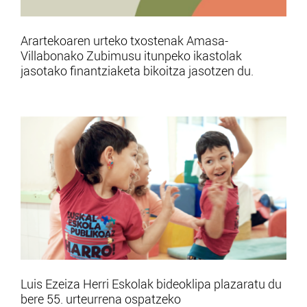
Arartekoaren urteko txostenak Amasa-
Villabonako Zubimusu itunpeko ikastolak
jasotako finantziaketa bikoitza jasotzen du.
Luis Ezeiza Herri Eskolak bideoklipa plazaratu du
bere 55. urteurrena ospatzeko