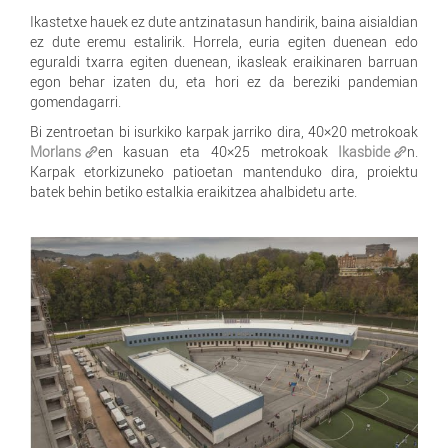
Ikastetxe hauek ez dute antzinatasun handirik, baina aisialdian
ez dute eremu estalirik. Horrela, euria egiten duenean edo
eguraldi txarra egiten duenean, ikasleak eraikinaren barruan
egon behar izaten du, eta hori ez da bereziki pandemian
gomendagarri.
Bi zentroetan bi isurkiko karpak jarriko dira, 40×20 metrokoak
Morlans
en kasuan eta 40×25 metrokoak
Ikasbide
n.
Karpak etorkizuneko patioetan mantenduko dira, proiektu
batek behin betiko estalkia eraikitzea ahalbidetu arte.