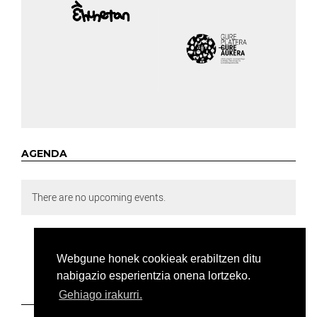
AGENDA
There are no upcoming events.
Webgune honek cookieak erabiltzen ditu
nabigazio esperientzia onena lortzeko.
Gehiago irakurri.