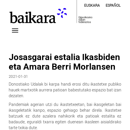
EUSKARA
ESPAÑOL
Josasgarai estalia Ikasbiden
eta Amara Berri Morlansen
2021-01-31
Donostiako Udalak bi karpa handi erosi ditu ikastetxe publiko
hauek martxotik aurrera patioan babestutako espazio bat izan
dezaten.
Pandemiak agerian utzi du ikastetxeetan, bai ikasgeletan bai
ikasgeletatik kanpo, espazio gehiago behar direla. Ikastetxe
batzuek ez dute azalera nahikorik eta patioak estalita ez
badaude, eguraldi txarra egiten duenean ikasleen aisialdirako
tarte txikia dute.