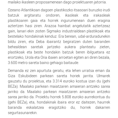
mailako ikasleen proposamenean dago proiektuaren jatorria.
Ozeano Atlantikoan dagoen plastikozko itsasoari buruzko irudi
batzuk argitaratu ondoren, ikasleak eta irakasleak
plastikoaren gaia eta horrek ingurumenean duen eragina
aztertzen hasi ziren. Arazoa hainbat angelutatik aztertzeaz
gain, lanari ekin zioten Sigmako industrialdean plastikoak eta
bestelako hondakinak kenduz. Era berean, udal-arduradunekin
bildu ziren, eta Deba ibairantz begiratzen duten baranden
behealdean saretak jartzeko aukera planteatu zieten,
plastikoak eta beste hondakin batzuk beren ibilguetara ez
erortzeko, Urola eta Oria ibaien arroetan egiten ari diren bezala,
3.600 metro sareta baino gehiago baitaude.
Demanda ez zen apurtuta geratu, eta lehen urratsa eman da
Giza Eskubideen parkean sareta horiek jarrita. Ulmarek
gauzatu du proiektua, eta 3.314 euroko kostua izan du (gehi
BEZa). Maalako parkean maiatzaren amaieran antzeko sarea
jarriko da. Maalako parkean maiatzaren amaieran antzeko
sarea jarriko da. Proiektu horrek 5.808 euroko aurrekontua du
(gehi BEZa), eta, hondakinak ibaira eror ez daitezen, haurrek
baranda eskalatzea eragotziko du, horrek dakarren
segurtasunarekin.