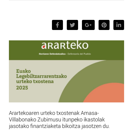
Arartekoaren urteko txostenak Amasa-
Villabonako Zubimusu itunpeko ikastolak
jasotako finantziaketa bikoitza jasotzen du.