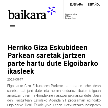
EUSKARA
ESPAÑOL
Herriko Giza Eskubideen
Parkean saretak jartzen
parte hartu dute Elgoibarko
ikasleek
2021-05-17
Elgoibarko Giza Eskubideen Parkeko barandaren behealdean
saretxo bat jarri dute, eta horren ondorioz, ibaien ibilguan
amaitzen diren hiri-hondakinen arazoa jakinarazi dute. Joan
den ikasturtean Eskolako Agenda 21 programan egindako
Elgoibarko
Herri Eskola
ko Lehen Hezkuntzako bosgarren