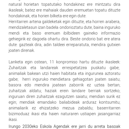
natural horietan topatutako hondakinez ere mintzatu dira
ikasleak; batez ere mahaiak dauden eremuetan topatu dituzte
hondakinak, eta horien bilketa ere egin dute.
Herritarren artena galdeketak egin dituzte, eta horren arabera,
mendizaletasun izan badela ondorioztatu dute, baina inguruko
mendi eta baso eremuen ibilbideen gaineko informazio
gehiegirik ez dagoela ohartu dira. Beste ondorio bat ere atera
dute: gazteak dira, adin taldeei erreparatuta, mendira gutxien
joaten direnak.
Lanketa egin ostean, 11 konpromiso hartu dituzte ikasleek:
Zuhaitzak eta landareak errespetatzea puskatu gabe;
animaliak bakean utzi haien habitata eta ingurunea aztoratu
gabe; herri inguruko mendietara gehiagotan joaten saiatu;
basora edo mendira joatean zaborrik ez uztea bertan;
zuhaitzak aldatu; haziak erein landare berriak sortzeko;
inguruan diren zuhaitzak ezagutzen saiatu; mendian surik ez
egin; mendiak emandako baliabideak arduraz kontsumitu;
animaliarik ez ehizatzeko mezua zabaldu; baserritarren
bizimoduaz ikasi eta haien naturaren ustiapen jasangarriaz
ikasi.
Irungo 2030eko Eskola Agendak ere jarri du arreta basoak