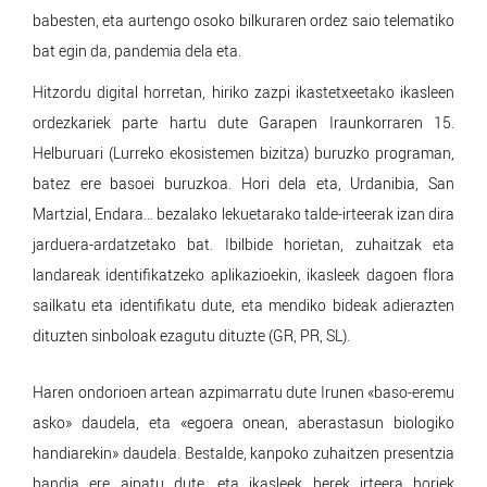
babesten, eta aurtengo osoko bilkuraren ordez saio telematiko
bat egin da, pandemia dela eta.
Hitzordu digital horretan, hiriko zazpi ikastetxeetako ikasleen
ordezkariek parte hartu dute Garapen Iraunkorraren 15.
Helburuari (Lurreko ekosistemen bizitza) buruzko programan,
batez ere basoei buruzkoa. Hori dela eta, Urdanibia, San
Martzial, Endara… bezalako lekuetarako talde-irteerak izan dira
jarduera-ardatzetako bat. Ibilbide horietan, zuhaitzak eta
landareak identifikatzeko aplikazioekin, ikasleek dagoen flora
sailkatu eta identifikatu dute, eta mendiko bideak adierazten
dituzten sinboloak ezagutu dituzte (GR, PR, SL).
Haren ondorioen artean azpimarratu dute Irunen «baso-eremu
asko» daudela, eta «egoera onean, aberastasun biologiko
handiarekin» daudela. Bestalde, kanpoko zuhaitzen presentzia
handia ere aipatu dute, eta ikasleek berek irteera horiek