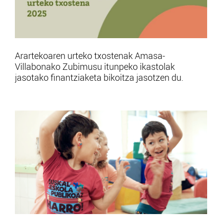
Arartekoaren urteko txostenak Amasa-
Villabonako Zubimusu itunpeko ikastolak
jasotako finantziaketa bikoitza jasotzen du.