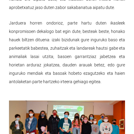
aprobetxatuz jaso duten zabor sakabanatua aipatu dute.
Jarduera horren ondorioz, parte hartu duten ikasleek
konpromisoen dekalogo bat egin dute, besteak beste, honako
hauek biltzen dituena: izaki bizidunak gure inguruko baso eta
parkeetatik babestea, zuhaitzak eta landareak hautsi gabe eta
animaliak lasai utzita; basoen garrantziaz jabetzea eta
horietan arduraz jokatzea, dauden arauak betez, edo gure
inguruko mendiak eta basoak hobeto ezagutzeko eta haien
antolaketan parte hartzeko irteera gehiago egitea.