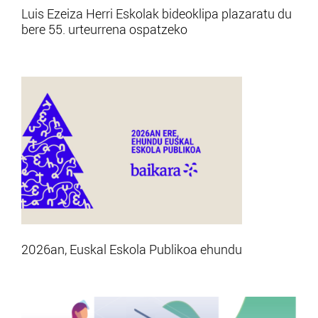
Luis Ezeiza Herri Eskolak bideoklipa plazaratu du
bere 55. urteurrena ospatzeko
2026an, Euskal Eskola Publikoa ehundu