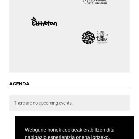
AGENDA
There are no upcoming events.
Webgune honek cookieak erabiltzen ditu
nabigazio esperientzia onena lortzeko.