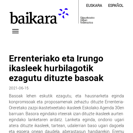
EUSKARA
ESPAÑOL
Errenteriako eta Irungo
ikasleek hurbilagotik
ezagutu dituzte basoak
2021-06-15
Basoak lehen eskutik ezagutu, eta hausnarketa eginda
konpromisoak eta proposamenak zehaztu dituzte Errenteria-
Oreretako zazpi ikastetxeetako ikasleek Eskolako Agenda 30en
barruan. Basora egindako irteerak izan dituzte ikasleek aurten
egindako lanketaren ardatz. Lanketa eginda, ondorio ugari
atera dituzte ikasleek, tartean, udalerrian baso ugari dagoela
eta egoera onean daudela, aberastasun handiarekin. Eremu