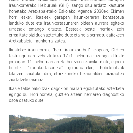
Iraunkorrerako Helburuak (GIH) izango ditu ardatz ikasturte
honetako Aretxabaletako Eskolako Agenda 2030ek. Ekimen
horri esker, ikasleek garapen iraunkorraren kontzeptua
landuko dute eta iraunkortasunaren bidean aurrera egiteko
urratsak emango dituzte. Besteak beste, herriak zein
errealitate bizi duen aztertuko dute eta nola bermatu daitekeen
Aretxabaleta iraunkorra izatea.
Ikastetxe iraunkorrak
,
“herri iraunkor bat”
lelopean, GIH-en
testuinguruan zehaztutako 17+1 helburuak izango dituzte
jomugan. 11. helburuari arreta berezia eskainiko diote, egoera
berritik, “iraunkortasunera”
goiburuarekin, hobekuntzak
bilatzen saiatuko dira, etorkizuneko belaunaldien bizirautea
ziurtatzeko asmoz.
Ikasle talde bakoitzak dagokion mailari egokitutako azterketa
egingo du. Hori horrela, guztien artean herriaren diagnostiko
osoa osatuko dute.