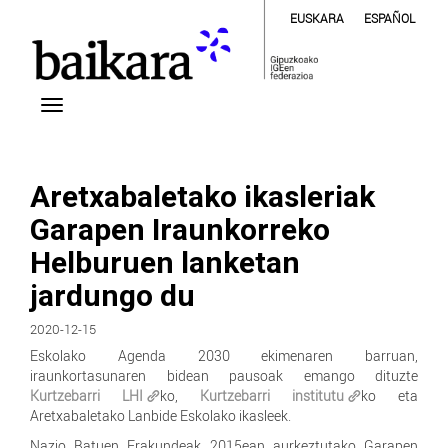
EUSKARA
ESPAÑOL
Aretxabaletako ikasleriak
Garapen Iraunkorreko
Helburuen lanketan
jardungo du
2020-12-15
Eskolako Agenda 2030 ekimenaren barruan,
iraunkortasunaren bidean pausoak emango dituzte
Kurtzebarri LHI
ko,
Kurtzebarri institutu
ko eta
Aretxabaletako Lanbide Eskolako ikasleek.
Nazio Batuen Erakundeak 2015ean aurkeztutako Garapen