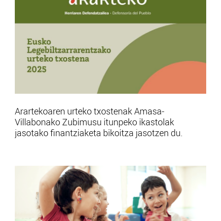
Arartekoaren urteko txostenak Amasa-
Villabonako Zubimusu itunpeko ikastolak
jasotako finantziaketa bikoitza jasotzen du.