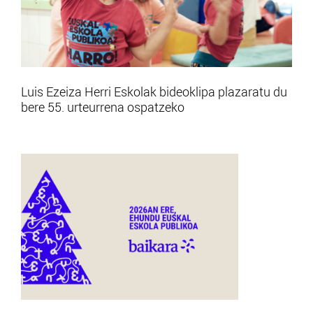
Luis Ezeiza Herri Eskolak bideoklipa plazaratu du
bere 55. urteurrena ospatzeko