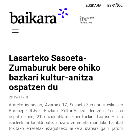
EUSKARA
ESPAÑOL
Lasarteko Sasoeta-
Zumaburuk bere ohiko
bazkari kultur-anitza
ospatzen du
2019-11-19
Aurreko igandean, Azaroak 17, Sasoeta-Zumaburu eskolako
Burunzpe IGEak Bazkari Kultur-Anitza deritzon 7.edizioa
ospatu zuen, 21 nazionalitate ezberdinekin. Gurasoek eta
ikasleek jardunaldi batez gozatu zuten eta munduko hainbat
tokitako errezetak ezagutzeko aukera izateaz gain, jatorri