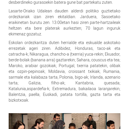
desberdineko gurasoekin batera gune bat partekatu zuten.
Lasarte-Oriako Udalean dauden alderdi politiko guztietako
ordezkariak izan ziren ekitaldian. Jarduera, Sasoetako
eraikinetan burutu zen. 13:00etan hasi ziren parte-hartzaileak
heltzen eta bere platerak aurkezten; 70 lagun inguruk
ekimenaz gozatuz.
Eskolan ordezkaritza duten herrialde eta eskualde askotako
errezetak ageri ziren. Adibidez, Honduras, taco-ak eta
catracha-k; Nikaragua, chancho-a (txerria) yuca-rekin; Ekuador,
berde-bolak (banana arra) gaztarekin; Sahara, couscus eta tea;
Maroko, arabiar gozokiak; Portugal, txerria patatekin, olibak
eta ozpin-pepinoak; Moldavia, croissant txikiak; Rumania,
sarmale eta kalabaza tarta; Polonia, bigo-ak; Irlanda, azenario
tarta; Galizia, filho-ak; Kantabria, quesada;
Katalunia,aspardeña-k; Extremadura, bakailaoa laranjarekin;
Balentzia, paella; Euskadi, patata tortilla, gazta tarta eta
bizkotxoak.