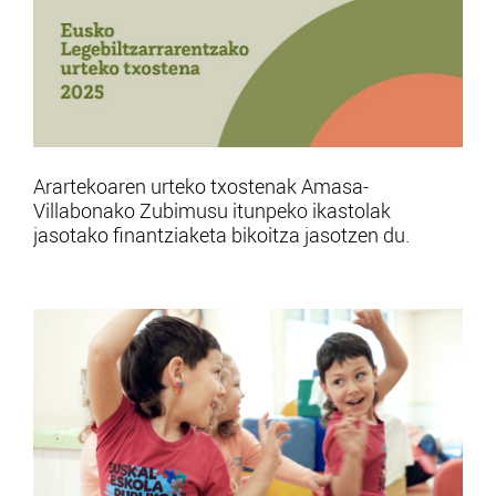
Arartekoaren urteko txostenak Amasa-
Villabonako Zubimusu itunpeko ikastolak
jasotako finantziaketa bikoitza jasotzen du.