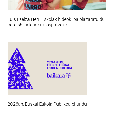
Luis Ezeiza Herri Eskolak bideoklipa plazaratu du
bere 55. urteurrena ospatzeko
2026an, Euskal Eskola Publikoa ehundu