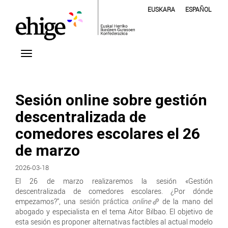
EUSKARA
ESPAÑOL
Sesión online sobre gestión
descentralizada de
comedores escolares el 26
de marzo
2026-03-18
El 26 de marzo realizaremos la sesión «Gestión
descentralizada de comedores escolares. ¿Por dónde
empezamos?”, una
sesión práctica
online
de la mano del
abogado y especialista en el tema Aitor Bilbao. El objetivo de
esta sesión es proponer alternativas factibles al actual modelo