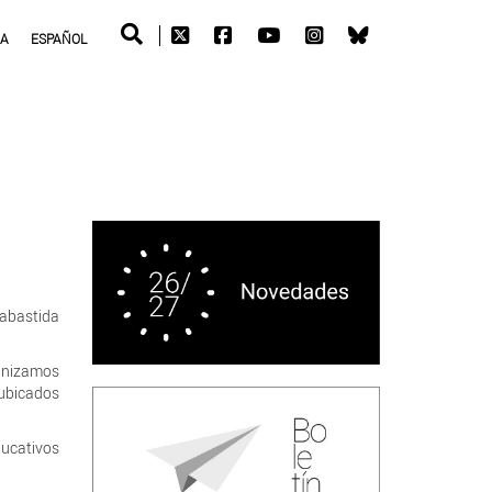
RA
ESPAÑOL
Labastida
ganizamos
 ubicados
ducativos