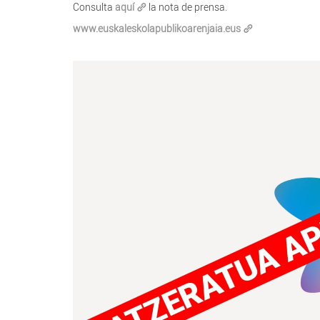
Consulta
aquí
la nota de prensa.
www.euskaleskolapublikoarenjaia.eus