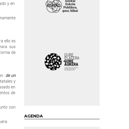
tado y en
tinamente
ra ello es
orara sus
eforma de
ión
de un
tatales y
basado en
mentos de
junto con
AGENDA
uera.