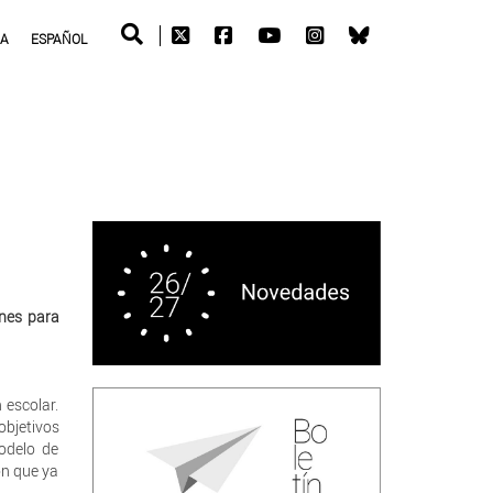
RA
ESPAÑOL
anes para
escolar.
objetivos
odelo de
ón que ya