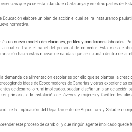
periencias que ya se están dando en Catalunya y en otras partes del Es
 Educación elabore un plan de acción el cual se ira instaurando paula
 nueva normativa.
mbién
un nuevo modelo de relaciones, perfiles y condiciones laborales
. Pa
n la cual se trate el papel del personal de comedor. Esta mesa elab
transición hacia estas nuevas demandas, que se incluirán dentro de la r
la demanda de alimentación escolar es por ello que se plantea la creac
erecogiendo ideas de Ecocomedores de Canarias y otras experiencias es
entes de desarrollo rural implicados, puedan diseñar un plan de acción 
tor primario, a la instalación de jóvenes y mujeres y faciliten los ali
cindible la implicación del Departamento de Agricultura y Salud en con
mprender este proceso de cambio , y que ningún agente implicado quede f