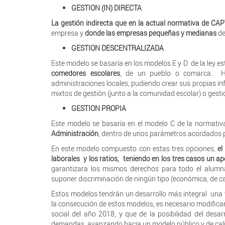
GESTION (IN) DIRECTA
La gestión indirecta que en la actual normativa de 
empresa y
donde las empresas pequeñas y medianas
de
GESTION DESCENTRALIZADA
Este modelo se basaría en los modelos E y D de la ley es
comedores escolares
, de un pueblo o comarca. Hab
administraciones locales, pudiendo crear sus propias i
mixtos de gestión (junto a la comunidad escolar) o gesti
GESTION PROPIA
Este modelo se basaría en el modelo C de la normativ
Administración
, dentro de unos parámetros acordados p
En este modelo compuesto con estas tres opciones,
el
laborales y los ratios,
teniendo en los tres casos un 
garantizara los mismos derechos para todo el alumn
suponer discriminación de ningún tipo (económica, de cal
Estos modelos tendrán un desarrollo más integral una v
la consecución de estos modelos, es necesario modificar
social del año 2018, y que de la posibilidad del desa
demandas, avanzando hacia un modelo público y de cal