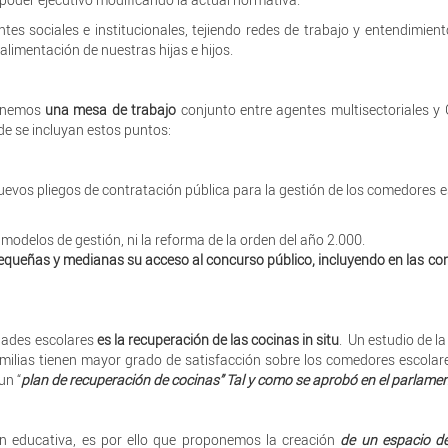
es sociales e institucionales, tejiendo redes de trabajo y entendimient
alimentación de nuestras hijas e hijos.
onemos
una mesa de trabajo
conjunto entre agentes multisectoriales y
nde se incluyan estos puntos:
evos pliegos de contratación pública para la gestión de los comedores e
odelos de gestión, ni la reforma de la orden del año 2.000.
 pequeñas y medianas su acceso al concurso público, incluyendo en las co
dades escolares
es la recuperación de las cocinas in situ
. Un estudio de la
ilias tienen mayor grado de satisfacción sobre los comedores escolare
un “
plan de recuperación de cocinas” Tal y como se aprobó en el parlame
n educativa, es por ello que proponemos la creación
de un espacio de