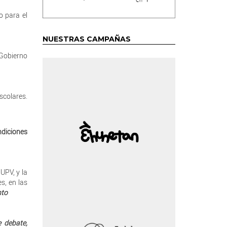
o para el
NUESTRAS CAMPAÑAS
 Gobierno
scolares.
ndiciones
 UPV, y la
s, en las
nto
 debate,