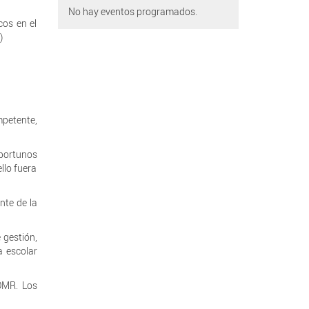
No hay eventos programados.
cos en el
)
mpetente,
oportunos
llo fuera
nte de la
 gestión,
a escolar
OMR. Los