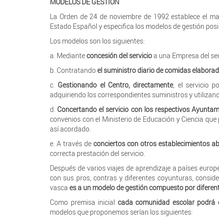
MODELOS DE GESTIÓN
La Orden de 24 de noviembre de 1992 establece el mar
Estado Español y especifica los modelos de gestión posi
Los modelos son los siguientes:
a. Mediante
concesión del servicio
a una Empresa del sec
b. Contratando
el suministro diario de comidas elabora
c.
Gestionando el Centro, directamente
, el servicio 
adquiriendo los correspondientes suministros y utilizan
d.
Concertando el servicio con los respectivos Ayunta
convenios con el Ministerio de Educación y Ciencia que
así acordado.
e. A través de
conciertos con otros establecimientos abi
correcta prestación del servicio.
Después de varios viajes de aprendizaje a países euro
con sus pros, contras y diferentes coyunturas, consid
vasca
es a un modelo de gestión compuesto por difere
Como premisa inicial
cada comunidad escolar podrá e
modelos que proponemos serían los siguientes: