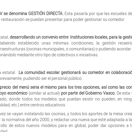
CAPV se denomina GESTIÓN DIRECTA.
Esta pasaría por que las escuelas d
 restauración se puedan presentar para poder gestionar su comedor.
tatal,
desarrollando un convenio entre Instituciones locales, para la gesti
iendo establecido unas mínimas condiciones, la gestión recaerí
nfraestructuras (cocinas municipales, o comunitarias) o pudiendo acorda
onándolo mediante otro tipo de colectivos o iniciativas.
a estatal.
La comunidad escolar gestionará su comedor en colaboració
reviamente, pudiendo ser el personal público.
 precio del menú seria el mismo para los tres opciones, así como las co
apoyo económico
(similar al actual)
por parte del Gobierno Vasco.
De esta
ado, donde todos los modelos que puedan existir no pueden, en ning
idad, etc.) entre centros educativos.
ez se vayan instalando las cocinas, y todos los aportes de la mesa cre
 la normativa del año 2000, y redactar una nueva que esté adaptada a la
rrollo de estos nuevos modelos para en global, poder dar opciones a 
idad.