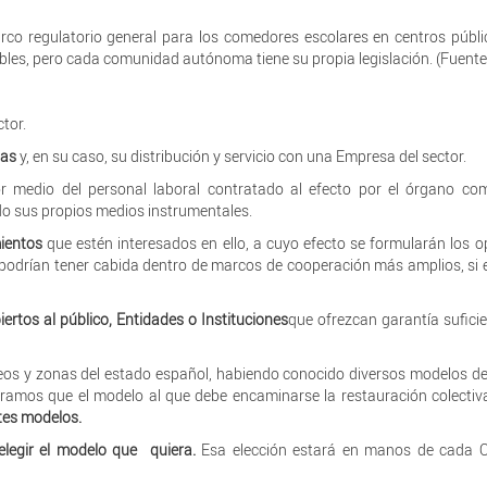
co regulatorio general para los comedores escolares en centros públi
bles, pero cada comunidad autónoma tiene su propia legislación. (Fuente
tor.
das
y, en su caso, su distribución y servicio con una Empresa del sector.
por medio del personal laboral contratado al efecto por el órgano co
do sus propios medios instrumentales.
mientos
que estén interesados en ello, a cuyo efecto se formularán los 
 podrían tener cabida dentro de marcos de cooperación más amplios, si e
ertos al público, Entidades o Instituciones
que ofrezcan garantía suficie
peos y zonas del estado español, habiendo conocido diversos modelos de
eramos que el modelo al que debe encaminarse la restauración colectiv
ntes modelos.
legir el modelo que quiera.
Esa elección estará en manos de cada 