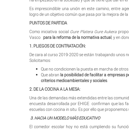
Es imprescindible una unión en este camino, entre agent
logro de un objetivo común que pasa por la mejora de la 
PUNTOS DE PARTIDA
Como iniciativa social
Gure Platera Gure Aukera
prop
Vasco
para la reforma de la normativa actual
, y en do
1. PLIEGOS DE CONTRATACIÓN
:
De cara al curso 2019-2020 se están trabajando unos nu
Solicitamos:
Que no condicionen la puesta en marcha de otros m
Que abran
la posibilidad de facilitar a empresas
criterios medioambientales y sociales
.
2. DE LA COCINA A LA MESA:
Una de las demandas más extendidas entre las comuni
encuesta desarrollada por EHIGE confirman que las fam
escuelas con cocina in situ. Es por ello que proponemos 
3. HACIA UN MODELO MÁS EDUCATIVO
El comedor escolar hoy no está cumpliendo su funció