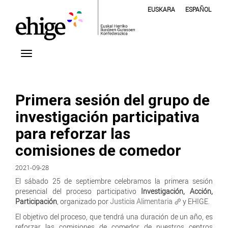
EUSKARA
ESPAÑOL
Primera sesión del grupo de
investigación participativa
para reforzar las
comisiones de comedor
2021-09-28
El sábado 25 de septiembre celebramos la primera sesión
presencial del proceso participativo
Investigación, Acción,
Participación
, organizado por
Justicia Alimentaria
y EHIGE.
El objetivo del proceso, que tendrá una duración de un año, es
reforzar las comisiones de comedor de nuestros centros