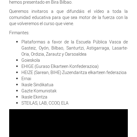
hemos presentado en Bira Bilbao.
Queremos invitaros a que difundáis el vídeo a toda la
comunidad educativa para que sea motor de la fuerza con la
que volveremos el curso que viene.
Firmantes:
Plataformas a favor de la Escuela Pública Vasca de
Gasteiz, Oyón, Bilbao, Santurtzi, Astigarraga, Lasarte-
Oria, Ordizia, Zarautz y Oarsoaldea
Goieskola
EHIGE (Guraso Elkarteen Konfederazioa)
HEIZE (Sarean, BIHE) Zuzendaritza elkarteen federazioa
Ernai
Ikasle Sindikatua
Gazte Komunistak
Ikasle Ekintza
STEILAS, LAB, CCOO, ELA