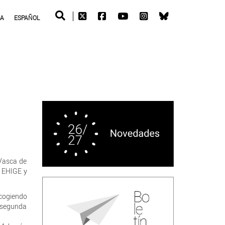
RA
ESPAÑOL
 Vasca de
, EHIGE y
ecogiendo
a segunda