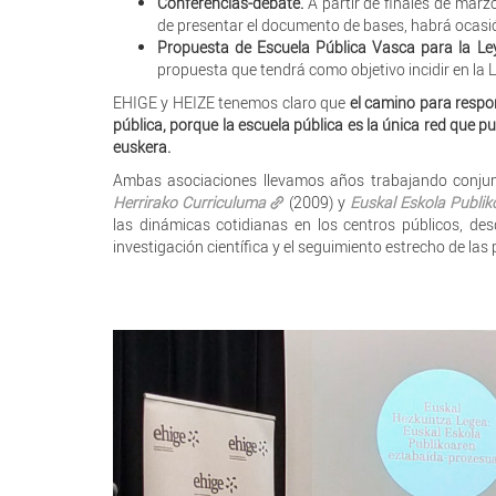
Conferencias-debate.
A partir de finales de marz
de presentar el documento de bases, habrá ocasió
Propuesta de Escuela Pública Vasca para la Le
propuesta que tendrá como objetivo incidir en la
EHIGE y HEIZE tenemos claro que
el camino para respon
pública, porque la escuela pública es la única red que pu
euskera.
Ambas asociaciones llevamos años trabajando conjunt
Herrirako Curriculuma
(2009) y
Euskal Eskola Publi
las dinámicas cotidianas en los centros públicos, des
investigación científica y el seguimiento estrecho de las 