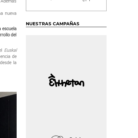
s. Además
na nueva
NUESTRAS CAMPAÑAS
a escuela
rollo del
el
Euskal
iencia de
 desde la