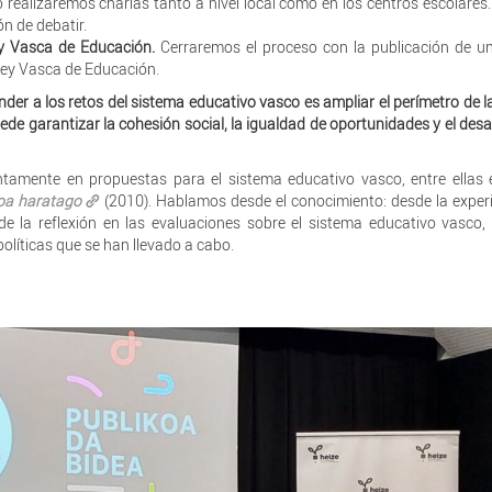
o realizaremos charlas tanto a nivel local como en los centros escolare
n de debatir.
y Vasca de Educación.
Cerraremos el proceso con la publicación de u
 Ley Vasca de Educación.
der a los retos del sistema educativo vasco es ampliar el perímetro de l
ede garantizar la cohesión social, la igualdad de oportunidades y el desar
amente en propuestas para el sistema educativo vasco, entre ellas 
koa haratago
(2010). Hablamos desde el conocimiento: desde la exper
de la reflexión en las evaluaciones sobre el sistema educativo vasco,
políticas que se han llevado a cabo.