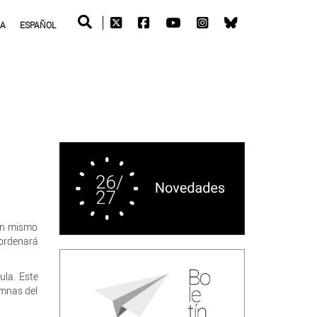
RA
ESPAÑOL
 un mismo
 ordenará
ula. Este
umnas del