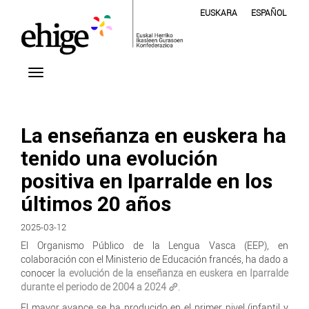
EUSKARA
ESPAÑOL
La enseñanza en euskera ha
tenido una evolución
positiva en Iparralde en los
últimos 20 años
2025-03-12
El Organismo Público de la Lengua Vasca (EEP), en
colaboración con el Ministerio de Educación francés, ha dado a
conocer
la evolución de la enseñanza en euskera en Iparralde
durante el periodo de 2004 a 2024
.
El mayor avance se ha producido en el primer nivel (infantil y