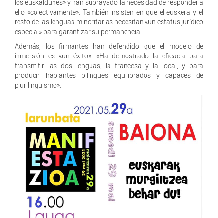
los euskaldunes» y han subrayado la necesidad de responder a
ello «colectivamente». También insisten en que el euskera y el
resto de las lenguas minoritarias necesitan «un estatus jurídico
especial» para garantizar su permanencia.
Además, los firmantes han defendido que el modelo de
inmersión es «un éxito»: «Ha demostrado la eficacia para
transmitir las dos lenguas, la francesa y la local, y para
producir hablantes bilingües equilibrados y capaces de
plurilingüismo».