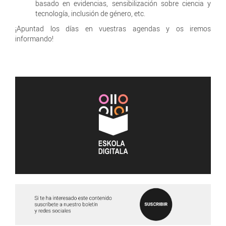
basado en evidencias, sensibilización sobre ciencia y
tecnología, inclusión de género, etc.
¡Apuntad los días en vuestras agendas y os iremos
informando!