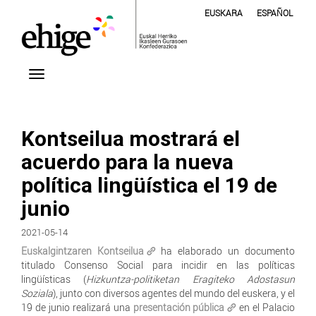
EUSKARA
ESPAÑOL
Kontseilua mostrará el
acuerdo para la nueva
política lingüística el 19 de
junio
2021-05-14
Euskalgintzaren Kontseilua
ha elaborado un documento
titulado Consenso Social para incidir en las políticas
lingüísticas (
Hizkuntza-politiketan Eragiteko Adostasun
Soziala
), junto con diversos agentes del mundo del euskera, y el
19 de junio realizará una
presentación pública
en el Palacio