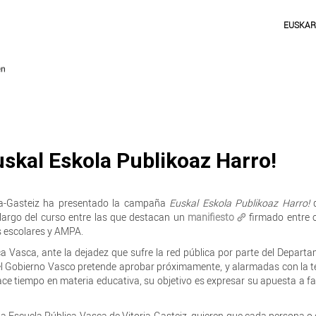
EUSKA
skal Eskola Publikoaz Harro!
ria-Gasteiz ha presentado la campaña
Euskal Eskola Publikoaz Harro!
q
o largo del curso entre las que destacan un
manifiesto
firmado entre 
s escolares y AMPA.
a Vasca, ante la dejadez que sufre la red pública por parte del Depart
el Gobierno Vasco pretende aprobar próximamente, y alarmadas con la 
ce tiempo en materia educativa, su objetivo es expresar su apuesta a fa
 Escuela Pública Vasca de Vitoria-Gasteiz, quieren que cada persona o 