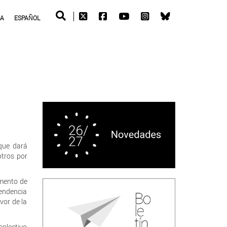
RA
ESPAÑOL
ue dará
otros por
amento de
tendencia
vor de la
colectivo