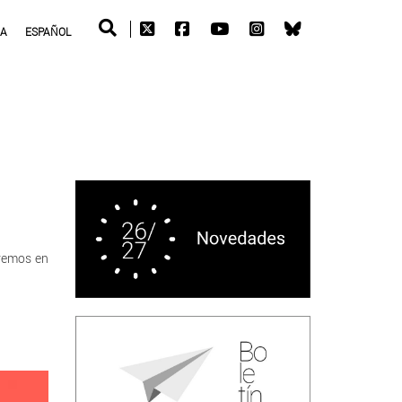
RA
ESPAÑOL
aremos en