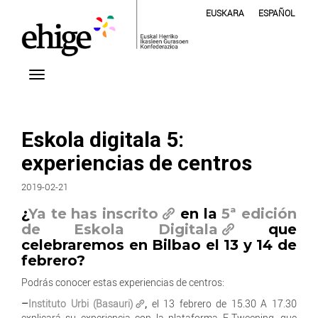
EUSKARA
ESPAÑOL
Eskola digitala 5:
experiencias de centros
2019-02-21
¿
Ya te has inscrito
en la
5ª edición
de Eskola Digitala
que
celebraremos en Bilbao el 13 y 14 de
febrero?
Podrás conocer estas experiencias de centros:
–
Instituto Urbi (Basauri)
,
el 13 febrero de 15.30 A 17.30
explicará su experiencia con la plataforma E-Tweening, que