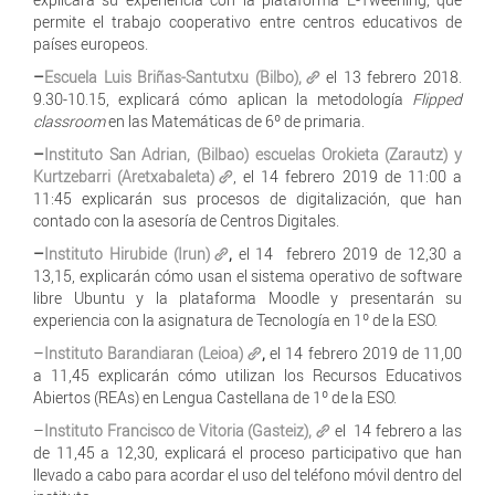
permite el trabajo cooperativo entre centros educativos de
países europeos.
–
Escuela Luis Briñas-Santutxu (Bilbo)
,
el 13 febrero 2018.
9.30-10.15, explicará cómo aplican la metodología
Flipped
classroom
en las Matemáticas de 6º de primaria.
–
Instituto San Adrian, (Bilbao) escuelas Orokieta (Zarautz) y
Kurtzebarri (Aretxabaleta)
, el 14 febrero 2019 de 11:00 a
11:45 explicarán sus procesos de digitalización, que han
contado con la asesoría de Centros Digitales.
–
Instituto Hirubide (Irun)
,
el 14 febrero 2019 de 12,30 a
13,15, explicarán cómo usan el sistema operativo de software
libre Ubuntu y la plataforma Moodle y presentarán su
experiencia con la asignatura de Tecnología en 1º de la ESO.
–
Instituto Barandiaran (Leioa)
,
el 14 febrero 2019 de 11,00
a 11,45 explicarán cómo utilizan los Recursos Educativos
Abiertos (REAs) en Lengua Castellana de 1º de la ESO.
–
Instituto Francisco de Vitoria (Gasteiz),
el 14 febrero a las
de 11,45 a 12,30, explicará el proceso participativo que han
llevado a cabo para acordar el uso del teléfono móvil dentro del