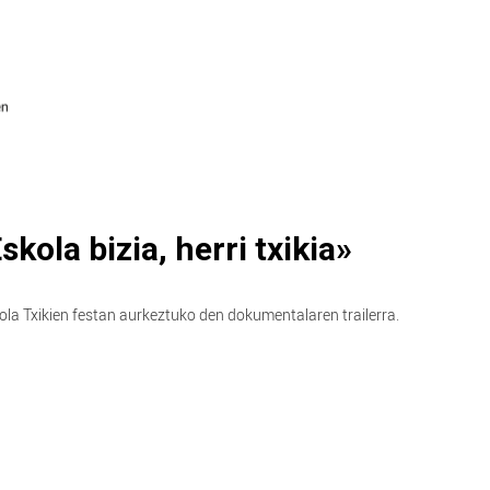
kola bizia, herri txikia»
a Txikien festan aurkeztuko den dokumentalaren trailerra.