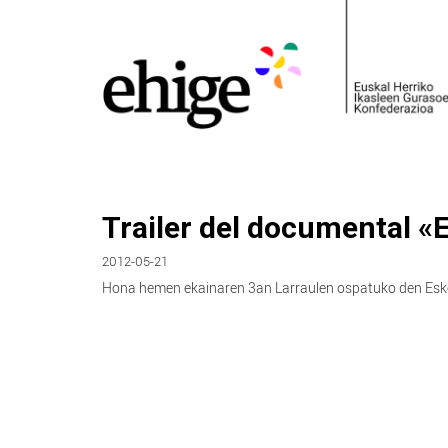
Trailer del documental «Es
2012-05-21
Hona hemen ekainaren 3an Larraulen ospatuko den Eskol