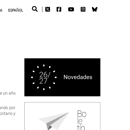
RA
ESPAÑOL
te un año
ando por
oritario y