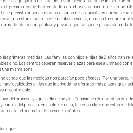
a de la segregación de Cataluña están siendo fuente de inspiración par
ra el próximo curso han contado con el asesoramiento del grupo GE
iene previsto poner en marcha algunas de las iniciativas que ya se han
mover un estudio sobre coste de plaza escolar, un decreto sobre publif
ntros de titularidad pública y privada que se quede plasmado en la f
 las primeras medidas. Las familias con hijos e hijas de 2 años han rel
rables o no. Los centros deberán reservar plazas para ese alumnado con el
de una misma zona.
n indicando que las medidas nos parecían poco eficaces. Por una parte, 
o, hay localidades en las que la privada ha ofertado más plazas que nac
va ni controlable.
iva del proceso, ya que a día de hoy las Comisiones de garantías de ad
 y control del proceso. En cualquier caso, tenemos claro que estas medi
 aumentar el perímetro de la escuela pública.
ecir que: