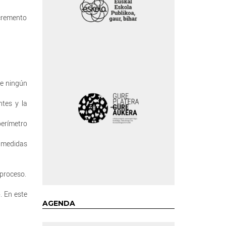
ncremento
ue ningún
ntes y la
perímetro
s medidas
 proceso.
. En este
AGENDA