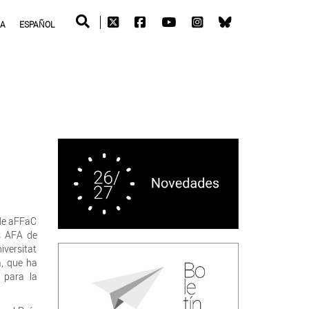
RA
ESPAÑOL
 de aFFaC
as AFA de
iversitat
a, que ha
n para la