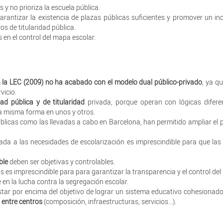
y no prioriza la escuela pública.
arantizar la existencia de plazas públicas suficientes y promover un i
os de titularidad pública.
 en el control del mapa escolar.
n la LEC (2009) no ha acabado con el modelo dual público-privado
, ya q
vicio.
dad pública y de titularidad
privada, porque operan con lógicas difere
la misma forma en unos y otros.
úblicas como las llevadas a cabo en Barcelona, han permitido ampliar el 
ada a las necesidades de escolarización es imprescindible para que la
ble
deben ser objetivas y controlables.
s es imprescindible para para garantizar la transparencia y el control del
en la lucha contra la segregación escolar.
tar por encima del objetivo de lograr un sistema educativo cohesionado
 entre centros
(composición, infraestructuras, servicios…).