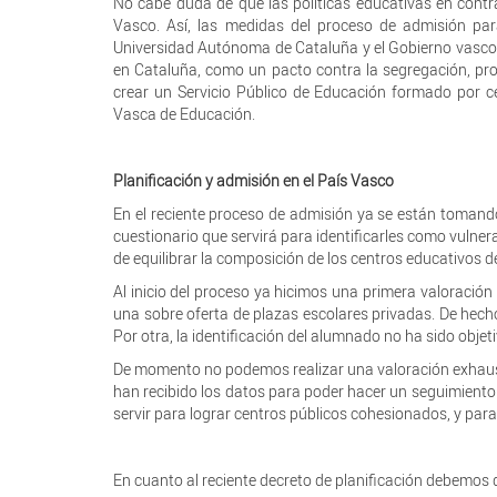
No cabe duda de que las políticas educativas en contr
Vasco. Así, las medidas del proceso de admisión pa
Universidad Autónoma de Cataluña y el Gobierno vasco t
en Cataluña, como un pacto contra la segregación, pro
crear un Servicio Público de Educación formado por ce
Vasca de Educación.
Planificación y admisión en el País Vasco
En el reciente proceso de admisión ya se están tomando
cuestionario que servirá para identificarles como vulne
de equilibrar la composición de los centros educativos 
Al inicio del proceso ya hicimos una primera valoració
una sobre oferta de plazas escolares privadas. De hech
Por otra, la identificación del alumnado no ha sido objeti
De momento no podemos realizar una valoración exhaust
han recibido los datos para poder hacer un seguimiento
servir para lograr centros públicos cohesionados, y para
En cuanto al reciente decreto de planificación debemos d