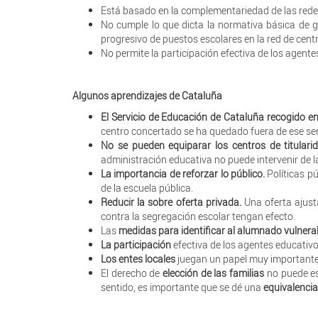
Está basado en la complementariedad de las redes 
No cumple lo que dicta la normativa básica de g
progresivo de puestos escolares en la red de centr
No permite la participación efectiva de los agentes
Algunos aprendizajes de Cataluña
El Servicio de Educación de Cataluña recogido e
centro concertado se ha quedado fuera de ese ser
No se pueden equiparar los centros de titulari
administración educativa no puede intervenir de 
La importancia de reforzar lo público.
Políticas p
de la escuela pública.
Reducir la sobre oferta privada.
Una oferta ajust
contra la segregación escolar tengan efecto.
Las
medidas para identificar al alumnado vulnera
La participación
efectiva de los agentes educativo
Los entes locales
juegan un papel muy importante 
El derecho de
elección de las familias
no puede es
sentido, es importante que se dé una
equivalencia