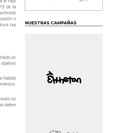
a el País
PS de la
 activado
icación o
NUESTRAS CAMPAÑAS
utura Ley
lenado un
 objetivo
ha habido
imientos.
misión no
das deben