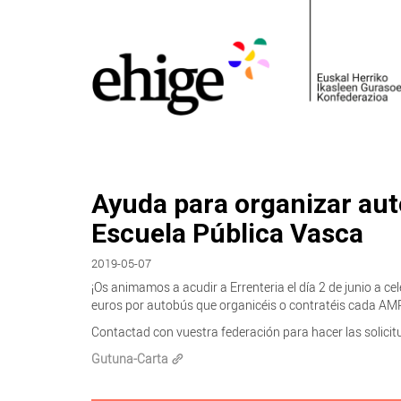
Ayuda para organizar auto
Escuela Pública Vasca
2019-05-07
¡Os animamos a acudir a Errenteria el día 2 de junio a c
euros por autobús que organicéis o contratéis cada AM
Contactad con vuestra federación para hacer las solicit
Gutuna-Carta