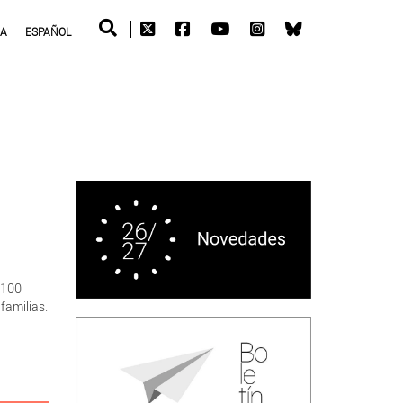
RA
ESPAÑOL
 100
familias.