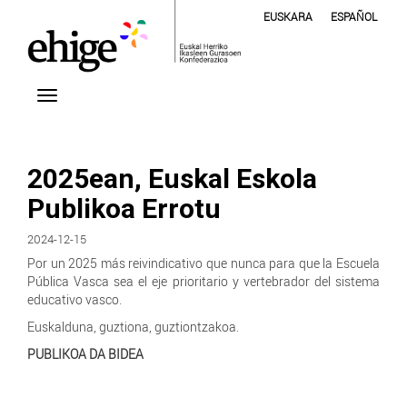
EUSKARA
ESPAÑOL
2025ean, Euskal Eskola
Publikoa Errotu
2024-12-15
Por un 2025 más reivindicativo que nunca para que la Escuela
Pública Vasca sea el eje prioritario y vertebrador del sistema
educativo vasco.
Euskalduna, guztiona, guztiontzakoa.
PUBLIKOA DA BIDEA