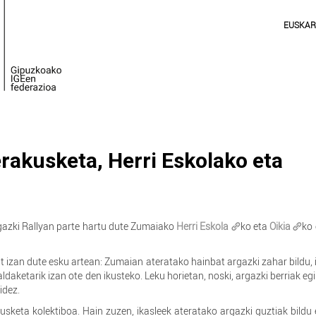
EUSKA
erakusketa, Herri Eskolako eta
gazki Rallyan parte hartu dute Zumaiako
Herri Eskola
ko eta
Oikia
ko
bat izan dute esku artean: Zumaian ateratako hainbat argazki zahar bildu, 
 aldaketarik izan ote den ikusteko. Leku horietan, noski, argazki berriak eg
idez.
usketa kolektiboa. Hain zuzen, ikasleek ateratako argazki guztiak bildu 