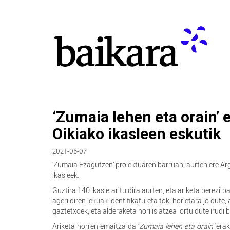
‘Zumaia lehen eta orain’ 
Oikiako ikasleen eskutik
2021-05-07
‘Zumaia Ezagutzen’ proiektuaren barruan, aurten ere Ar
ikasleek.
Guztira 140 ikasle aritu dira aurten, eta ariketa berezi 
ageri diren lekuak identifikatu eta toki horietara jo dute,
gaztetxoek, eta alderaketa hori islatzea lortu dute irudi b
Ariketa horren emaitza da ‘
Zumaia lehen eta orain’
erak