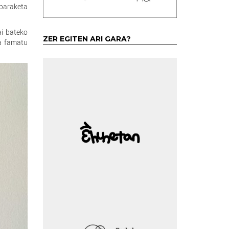
paraketa
ai bateko
ZER EGITEN ARI GARA?
na famatu