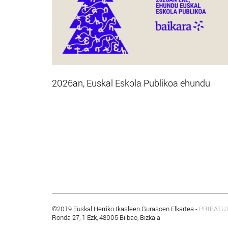
2026an, Euskal Eskola Publikoa ehundu
©2019 Euskal Herriko Ikasleen Gurasoen Elkartea -
PRIBATU
Ronda 27, 1 Ezk, 48005 Bilbao, Bizkaia