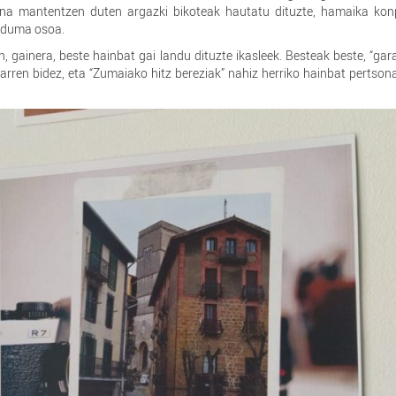
oena mantentzen duten argazki bikoteak hautatu dituzte, hamaika kon
ilduma osoa.
 gainera, beste hainbat gai landu dituzte ikasleek. Besteak beste, “gar
arren bidez, eta “Zumaiako hitz bereziak” nahiz herriko hainbat pertso