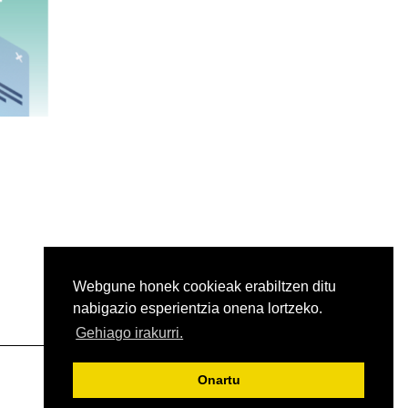
Webgune honek cookieak erabiltzen ditu
nabigazio esperientzia onena lortzeko.
Gehiago irakurri.
Onartu