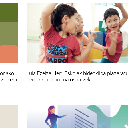
bonako
Luis Ezeiza Herri Eskolak bideoklipa plazarat
tziaketa
bere 55. urteurrena ospatzeko