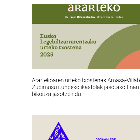
Arartekoaren urteko txostenak Amasa-Villa
Zubimusu itunpeko ikastolak jasotako finan
bikoitza jasotzen du.