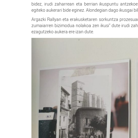
bidez, irudi zaharrean eta berrian ikuspuntu antzek
egiteko aukerari bide eginez. Alondegian dago ikusgai b
Argazki Rallyan eta erakusketaren sorkuntza prozesuan,
zumaiarren bizimodua nolakoa zen ikusi” dute irudi zah
ezagutzeko aukera ere izan dute.