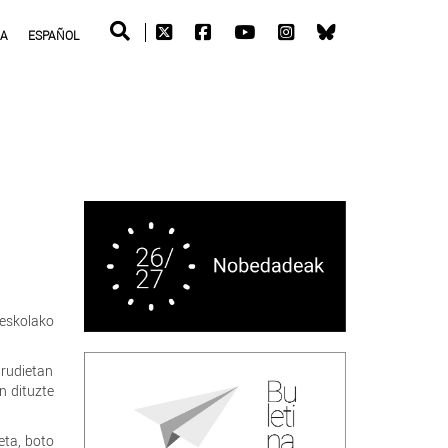
RA
ESPAÑOL
 eskolako
irudietan
in dituzte
eta, boto