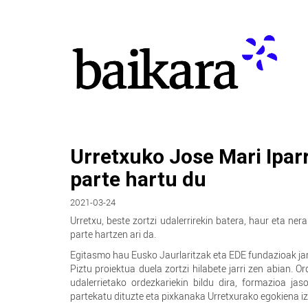
Urretxuko Jose Mari Iparr
parte hartu du
2021-03-24
Urretxu, beste zortzi udalerrirekin batera, haur eta n
parte hartzen ari da.
Egitasmo hau Eusko Jaurlaritzak eta EDE fundazioak jar
Piztu proiektua duela zortzi hilabete jarri zen abian. 
udalerrietako ordezkariekin bildu dira, formazioa jaso
partekatu dituzte eta pixkanaka Urretxurako egokiena iz