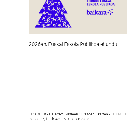
2026an, Euskal Eskola Publikoa ehundu
©2019 Euskal Herriko Ikasleen Gurasoen Elkartea -
PRIBATU
Ronda 27, 1 Ezk, 48005 Bilbao, Bizkaia