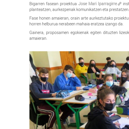
Bigarren fasean proiektua
Jose Mari Iparragirre
inst
planteatzen, aurkezpenak komunikatzen eta prestatzen
Fase honen amaieran, orain arte aurkeztutako proiektu 
horren helburua nerabeen mahaia eratzea izango da.
Gainera, proposamen egokienak egiten dituzten lizeoko
amaieran.