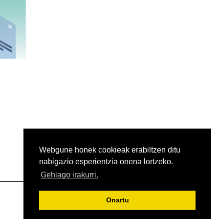
Webgune honek cookieak erabiltzen ditu
nabigazio esperientzia onena lortzeko.
Gehiago irakurri.
Onartu