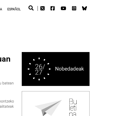
RA
ESPAÑOL
tuan
tu batean
inontzeko
alitateak