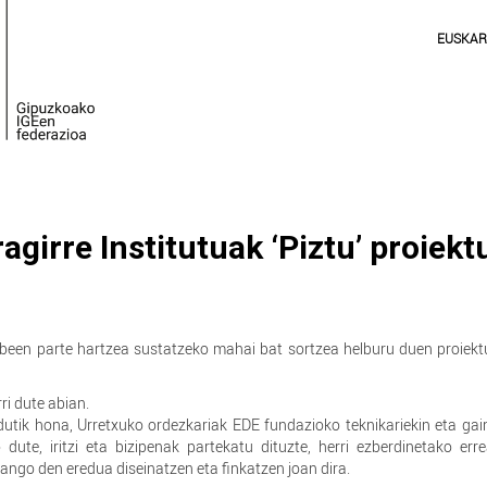
EUSKA
agirre Institutuak ‘Piztu’ proiek
erabeen parte hartzea sustatzeko mahai bat sortzea helburu duen proiek
ri dute abian.
Ordutik hona, Urretxuko ordezkariak EDE fundazioko teknikariekin eta ga
 dute, iritzi eta bizipenak partekatu dituzte, herri ezberdinetako erre
ango den eredua diseinatzen eta finkatzen joan dira.