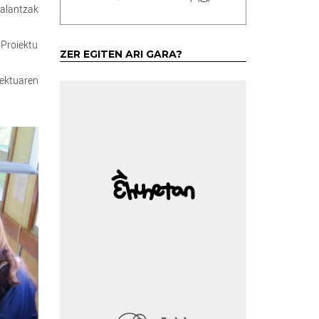
zalantzak
 Proiektu
ZER EGITEN ARI GARA?
iektuaren