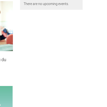
There are no upcoming events.
u du