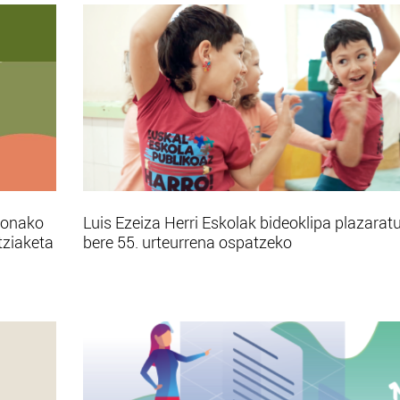
bonako
Luis Ezeiza Herri Eskolak bideoklipa plazarat
tziaketa
bere 55. urteurrena ospatzeko