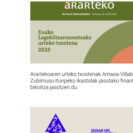
Arartekoaren urteko txostenak Amasa-Villa
Zubimusu itunpeko ikastolak jasotako finan
bikoitza jasotzen du.