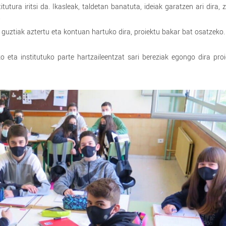
itutura iritsi da. Ikasleak, taldetan banatuta, ideiak garatzen ari dira, 
.
guztiak aztertu eta kontuan hartuko dira, proiektu bakar bat osatzeko.
 eta institutuko parte hartzaileentzat sari bereziak egongo dira pro