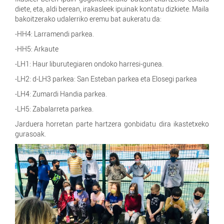
diete, eta, aldi berean, irakasleek ipuinak kontatu dizkiete. Maila
bakoitzerako udalerriko eremu bat aukeratu da:
-HH4: Larramendi parkea.
-HH5: Arkaute
-LH1: Haur liburutegiaren ondoko harresi-gunea.
-LH2: d-LH3 parkea: San Esteban parkea eta Elosegi parkea
-LH4: Zumardi Handia parkea.
-LH5: Zabalarreta parkea.
Jarduera horretan parte hartzera gonbidatu dira ikastetxeko
gurasoak.