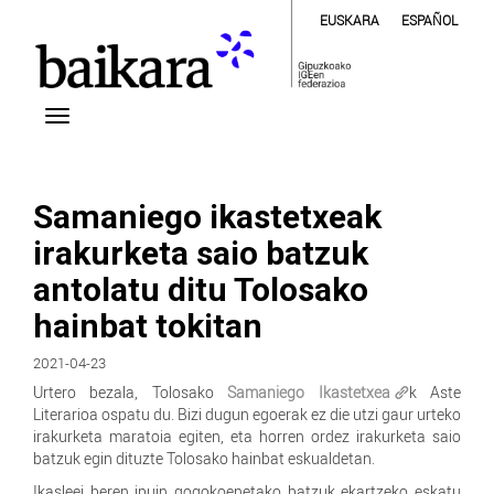
EUSKARA
ESPAÑOL
Samaniego ikastetxeak
irakurketa saio batzuk
antolatu ditu Tolosako
hainbat tokitan
2021-04-23
Urtero bezala, Tolosako
Samaniego Ikastetxea
k Aste
Literarioa ospatu du. Bizi dugun egoerak ez die utzi gaur urteko
irakurketa maratoia egiten, eta horren ordez irakurketa saio
batzuk egin dituzte Tolosako hainbat eskualdetan.
Ikasleei beren ipuin gogokoenetako batzuk ekartzeko eskatu