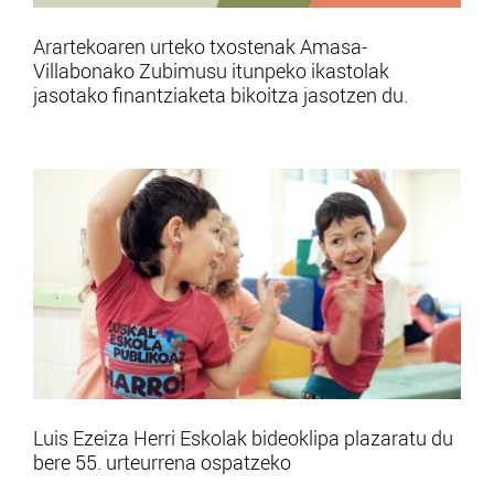
Arartekoaren urteko txostenak Amasa-
Villabonako Zubimusu itunpeko ikastolak
jasotako finantziaketa bikoitza jasotzen du.
Luis Ezeiza Herri Eskolak bideoklipa plazaratu du
bere 55. urteurrena ospatzeko