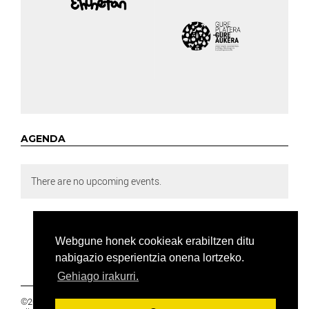
AGENDA
There are no upcoming events.
Webgune honek cookieak erabiltzen ditu
nabigazio esperientzia onena lortzeko.
Gehiago irakurri.
©2019 Euskal Herriko Ikasleen Gurasoen