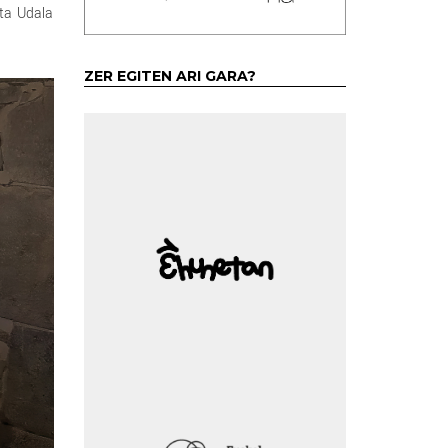
eta Udala
ZER EGITEN ARI GARA?