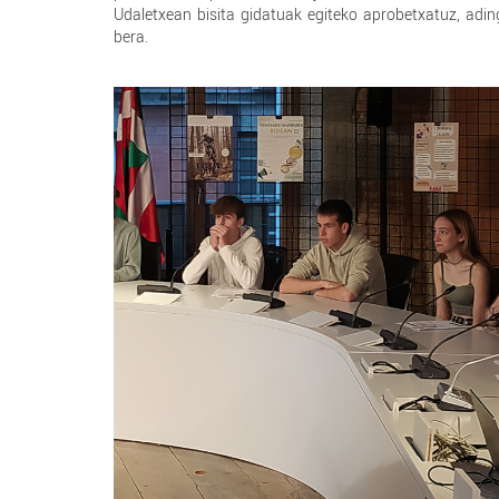
Udaletxean bisita gidatuak egiteko aprobetxatuz, adin
bera.