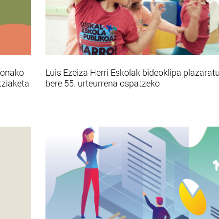
bonako
Luis Ezeiza Herri Eskolak bideoklipa plazarat
tziaketa
bere 55. urteurrena ospatzeko