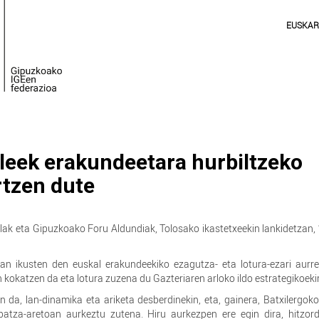
EUSKA
sleek erakundeetara hurbiltzeko
rtzen dute
ak eta Gipuzkoako Foru Aldundiak, Tolosako ikastetxeekin lankidetzan, 
an ikusten den euskal erakundeekiko ezagutza- eta lotura-ezari aurre
 kokatzen da eta lotura zuzena du Gazteriaren arloko ildo estrategikoeki
 da, lan-dinamika eta ariketa desberdinekin, eta, gainera, Batxilergoko
batza-aretoan aurkeztu zutena. Hiru aurkezpen ere egin dira, hitzor