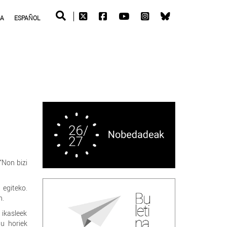
RA
ESPAÑOL
“Non bizi
 egiteko.
n.
 ikasleek
du horiek