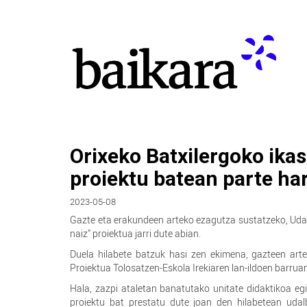
Orixeko Batxilergoko ika
proiektu batean parte ha
2023-05-08
Gazte eta erakundeen arteko ezagutza sustatzeko, Udal
naiz” proiektua jarri dute abian.
Duela hilabete batzuk hasi zen ekimena, gazteen arte
Proiektua Tolosatzen-Eskola Irekiaren lan-ildoen barruan
Hala, zazpi ataletan banatutako unitate didaktikoa egin
proiektu bat prestatu dute joan den hilabetean udal