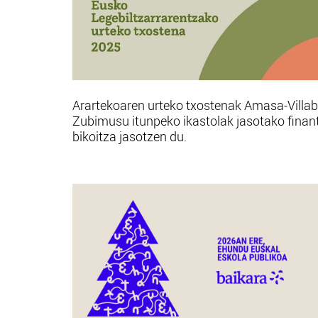
Arartekoaren urteko txostenak Amasa-Villa
Zubimusu itunpeko ikastolak jasotako finan
bikoitza jasotzen du.