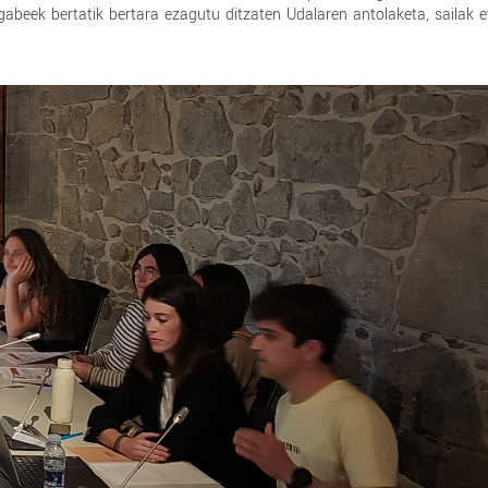
gabeek bertatik bertara ezagutu ditzaten Udalaren antolaketa, sailak 