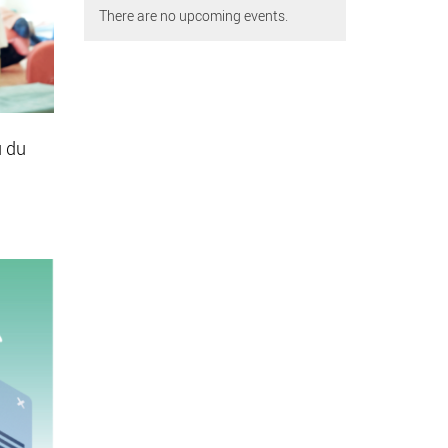
There are no upcoming events.
u du