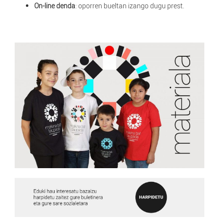
On-line denda
: oporren bueltan izango dugu prest.