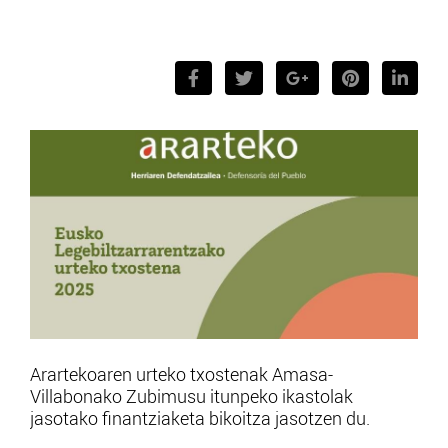
Arartekoaren urteko txostenak Amasa-
Villabonako Zubimusu itunpeko ikastolak
jasotako finantziaketa bikoitza jasotzen du.