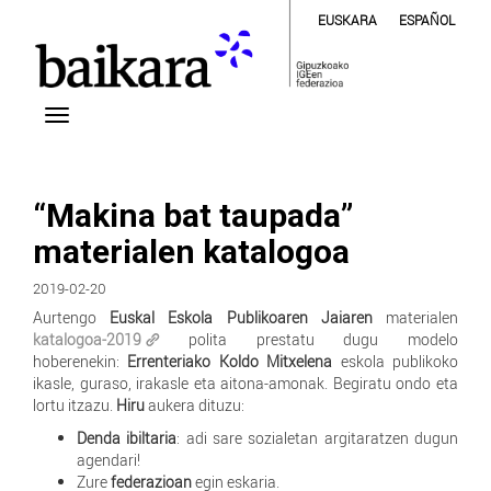
EUSKARA
ESPAÑOL
“Makina bat taupada”
materialen katalogoa
2019-02-20
Aurtengo
Euskal Eskola Publikoaren Jaiaren
materialen
katalogoa-2019
polita prestatu dugu modelo
hoberenekin:
Errenteriako Koldo Mitxelena
eskola publikoko
ikasle, guraso, irakasle eta aitona-amonak. Begiratu ondo eta
lortu itzazu.
Hiru
aukera dituzu:
Denda ibiltaria
: adi sare sozialetan argitaratzen dugun
agendari!
Zure
federazioan
egin eskaria.