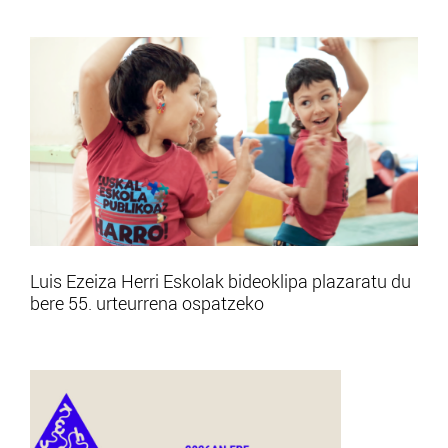
Luis Ezeiza Herri Eskolak bideoklipa plazaratu du
bere 55. urteurrena ospatzeko