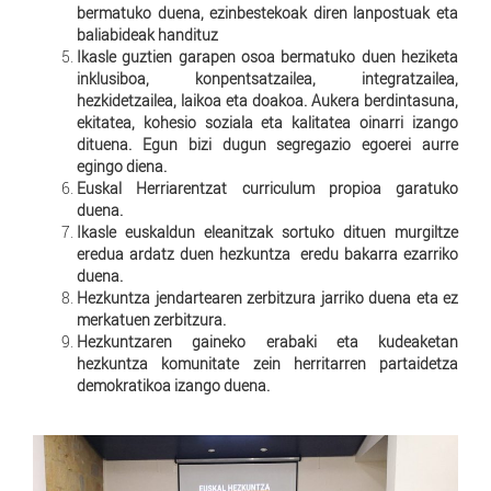
bermatuko duena, ezinbestekoak diren lanpostuak eta
baliabideak handituz
Ikasle guztien garapen osoa bermatuko duen heziketa
inklusiboa, konpentsatzailea, integratzailea,
hezkidetzailea, laikoa eta doakoa. Aukera berdintasuna,
ekitatea, kohesio soziala eta kalitatea oinarri izango
dituena. Egun bizi dugun segregazio egoerei aurre
egingo diena.
Euskal Herriarentzat curriculum propioa garatuko
duena.
Ikasle euskaldun eleanitzak sortuko dituen murgiltze
eredua ardatz duen hezkuntza eredu bakarra ezarriko
duena.
Hezkuntza jendartearen zerbitzura jarriko duena eta ez
merkatuen zerbitzura.
Hezkuntzaren gaineko erabaki eta kudeaketan
hezkuntza komunitate zein herritarren partaidetza
demokratikoa izango duena.