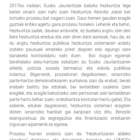
2017ko irailean, Eusko Jaurlaritzak balizko hezkuntza lege
baten oinarri izan nahi zuen Hezkuntza Akordio zabal bat
lortzeko prozesu bat iragarri zuen. Gaur hemen gauden eragile
guztiak kritiko agertu gara prozesu honekin. Lehenik eta behin,
Hezkuntza sailak, daukan arduratik, ez duelako argitu zein den
bere hezkuntza eredua eta zein diren bere asmoak, hau da, ez
du argitu hezkuntza publikoa hezkuntza sistemaren ardatz
izateko pausuak emateko prest dagoen edo egungo sare
banaketa kontsolidatu nahi duen. Bizi dugun egoerak
berehalako esku-hartzea eskatzen du Eusko Jaurlaritzaren
aldetik, justizia soziala bermatuz eta eskola publikoa
indartuz. Bigarrenik, prozedurari dagokionean, oinarrizko
parte-hartze demokratikoaren aurkakoa izan da erabat, berak
erabaki baititu bai edukiak, bai lantaldeen osaketa (zein
eragilek, eta eragile bakoitzeko zein pertsonak zein lantaldetan
parte hartu behar zuen, ordezkaritza kontutan hartu gabe). Eta
azkenik, edukiei dagokionez, hezkuntza sistemari eragiten
dioten oinarrizko hainbat gai kanpoan utzi ditu. Bereziki
esanguratsua da segregazioa eta finantziazio ereduaren
inguruan aipamenik ez egotea.
Prozesu horren ondorio izan da “Hezkuntzaren aldeko
akordioa” deritzona, eta dokumentu honetan eta LOMCEri