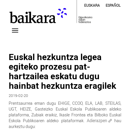
EUSKARA
ESPAÑOL
Euskal hezkuntza legea
egiteko prozesu pat-
hartzailea eskatu dugu
hainbat hezkuntza eragilek
2019-02-20
Prentsaurrea eman dugu EHIGE, CCOO, ELA, LAB, STEILAS,
UGT, HEIZE, Gasteizko Euskal Eskola Publikoaren aldeko
plataforma, Zubiak eraikiz, Ikasle Frontea eta Bilboko Euskal
Eskola Publikoaren aldeko plataformak.
Adierazpen
hau
aurkeztu dugu: