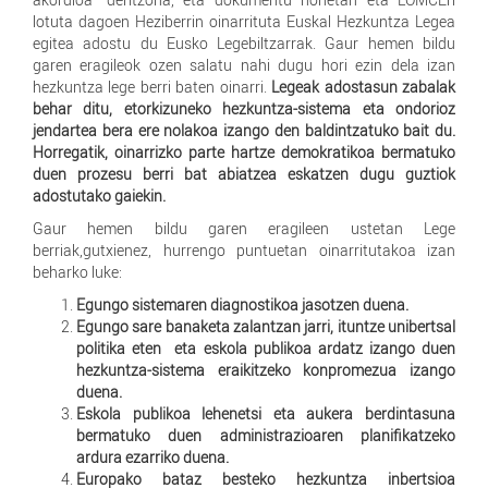
lotuta dagoen Heziberrin oinarrituta Euskal Hezkuntza Legea
egitea adostu du Eusko Legebiltzarrak. Gaur hemen bildu
garen eragileok ozen salatu nahi dugu hori ezin dela izan
hezkuntza lege berri baten oinarri.
Legeak adostasun zabalak
behar ditu, etorkizuneko hezkuntza-sistema eta ondorioz
jendartea bera ere nolakoa izango den baldintzatuko bait du.
Horregatik, oinarrizko parte hartze demokratikoa bermatuko
duen prozesu berri bat abiatzea eskatzen dugu guztiok
adostutako gaiekin.
Gaur hemen bildu garen eragileen ustetan Lege
berriak,gutxienez, hurrengo puntuetan oinarritutakoa izan
beharko luke:
Egungo sistemaren diagnostikoa jasotzen duena.
Egungo sare banaketa zalantzan jarri, ituntze unibertsal
politika eten eta eskola publikoa ardatz izango duen
hezkuntza-sistema eraikitzeko konpromezua izango
duena.
Eskola publikoa lehenetsi eta aukera berdintasuna
bermatuko duen administrazioaren planifikatzeko
ardura ezarriko duena.
Europako bataz besteko hezkuntza inbertsioa