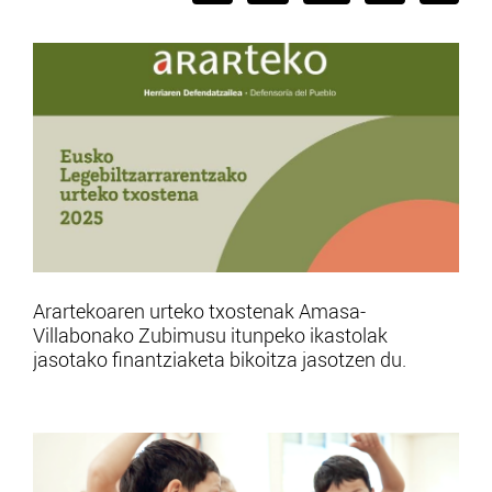
Arartekoaren urteko txostenak Amasa-
Villabonako Zubimusu itunpeko ikastolak
jasotako finantziaketa bikoitza jasotzen du.