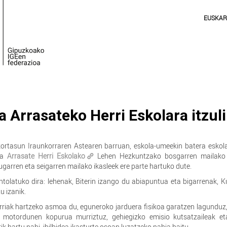
EUSKA
a Arrasateko Herri Eskolara itzuli
ortasun Iraunkorraren Astearen barruan, eskola-umeekin batera eskol
ona
Arrasate Herri Eskolako
Lehen Hezkuntzako bosgarren mailako 
ugarren eta seigarren mailako ikasleek ere parte hartuko dute.
 antolatuko dira: lehenak, Biterin izango du abiapuntua eta bigarrenak, Ku
u izanik.
ak hartzeko asmoa du, eguneroko jarduera fisikoa garatzen lagunduz, 
u motordunen kopurua murriztuz, gehiegizko emisio kutsatzaileak et
k hartu nahi, ibilbidea ikasturte osoan luzatzeko nahia baitu.