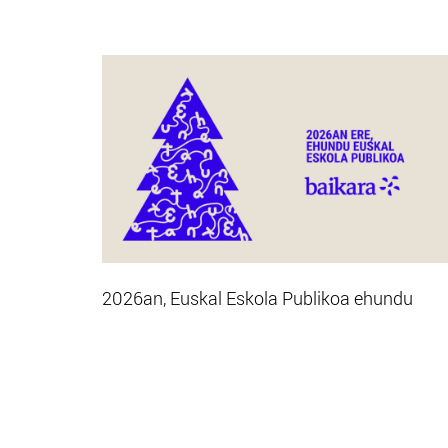
2026an, Euskal Eskola Publikoa ehundu