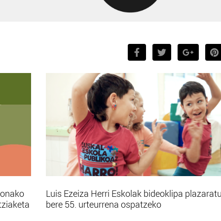
bonako
Luis Ezeiza Herri Eskolak bideoklipa plazarat
tziaketa
bere 55. urteurrena ospatzeko