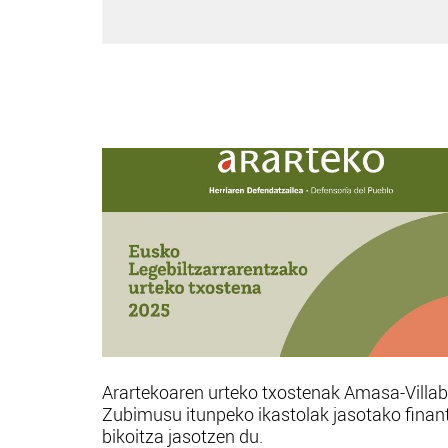
Arartekoaren urteko txostenak Amasa-Villa
Zubimusu itunpeko ikastolak jasotako finan
bikoitza jasotzen du.