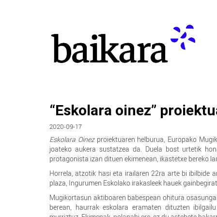
“Eskolara oinez” proiektu
2020-09-17
Eskolara Oinez
proiektuaren helburua, Europako Mugik
joateko aukera sustatzea da. Duela bost urtetik h
protagonista izan dituen ekimenean, ikastetxe bereko la
Horrela, atzotik hasi eta irailaren 22ra arte bi ibilbide
plaza, Ingurumen Eskolako irakasleek hauek gainbegirat
Mugikortasun aktiboaren babespean ohitura osasungarri
berean, haurrak eskolara eramaten dituzten ibilgail
murriztuz. Ekimenak, nolanahi ere, ez du astebete bakarri