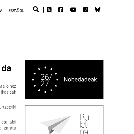
RA
ESPAÑOL
 da
ara oinez
ikasleak
rtzetxiki
eta, aldi
a zarata