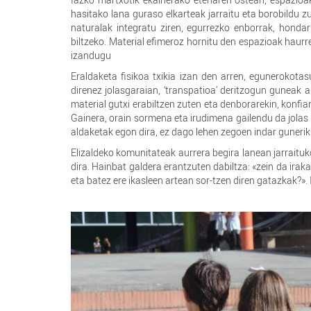
hasitako lana guraso elkarteak jarraitu eta borobildu 
naturalak integratu ziren, egurrezko enborrak, hondarr
biltzeko. Material efimeroz hornitu den espazioak haur
izandugu
Eraldaketa fisikoa txikia izan den arren, egunerokot
direnez jolasgaraian, ‘transpatioa’ deritzogun guneak 
material gutxi erabiltzen zuten eta denborarekin, konfian
Gainera, orain sormena eta irudimena gailendu da jolas
aldaketak egon dira, ez dago lehen zegoen indar gunerik
Elizaldeko komunitateak aurrera begira lanean jarraituko
dira. Hainbat galdera erantzuten dabiltza: «zein da ira
eta batez ere ikasleen artean sor-tzen diren gatazkak?». 