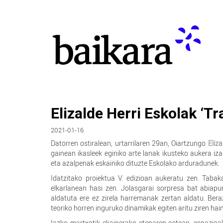
Elizalde Herri Eskolak ‘T
2021-01-16
Datorren ostiralean, urtarrilaren 29an, Oiartzungo
Eliza
gainean ikasleek eginiko arte lanak ikusteko aukera iz
eta azalpenak eskainiko dituzte Eskolako arduradunek.
Idatzitako proiektua V. edizioan aukeratu zen. Tabak
elkarlanean hasi zen. Jolasgarai sorpresa bat abiapu
aldatuta ere ez zirela harremanak zertan aldatu. Bera
teoriko horren inguruko dinamikak egiten aritu ziren hain
Iazko martxotik ekainerako etenaren ostean, espazioak