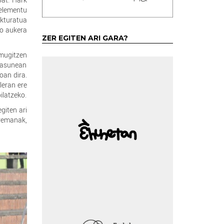
 elementu
ukturatua
ko aukera
ZER EGITEN ARI GARA?
 mugitzen
ntasunean
oan dira.
leran ere
ilatzeko.
giten ari
rremanak,