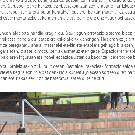
zuen. Gurasoen parte hartzea ezinbestekoa izan zen, erabat oinarrizkoa:
a, graba, iturria eta baita kontainer bat ere, bertan material ez estr
rei esperimentatzeko aukera eman die eta berriro ere une hauek behatze
asunean aldaketa handia eragin du. Gaur egun errotazio sistema bidez
arrakasta handia du, batez ere eskolako txikienengan. Hasieran ez-jaki
tza bereganatu ahala, materialei ete-kin eta erabilera gehiago bila-tzen j
 garaietan, jolasteko modu berriak asmatuz eten gabe. Espazioaren erabi
 baloiaren inguruan eta honek espazioa uzten du bakoitzak bere txokoa b
 du, proiektuak bizirik iraun dezan. Bestalde, irakasleak formazio saioa e
kasle eta begiraleon rola patioan? Nola kudeatu jolasean sortzen diren ha
Izan ere, irakasleek Irizpide bateratua izatea dute helburu.