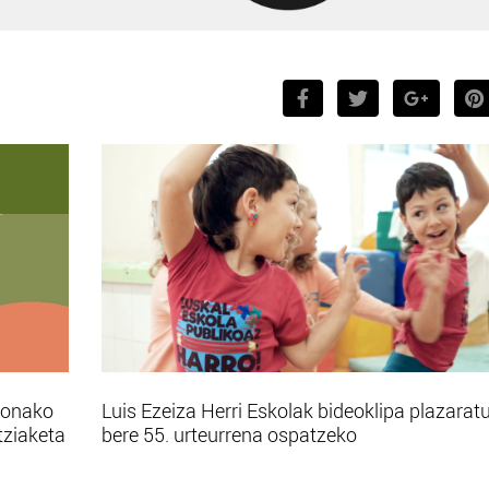
bonako
Luis Ezeiza Herri Eskolak bideoklipa plazarat
tziaketa
bere 55. urteurrena ospatzeko