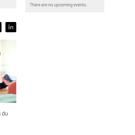
There are no upcoming events.
u du