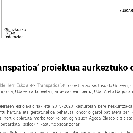
EUSKA
ranspatioa’ proiektua aurkeztuko 
lde Herri Eskola
k
‘Transpatioa’
proiektua aurkeztuko du.Goizean, g
ango da, Udaleko arkupeetan; arra-tsaldean, berriz, Udal Areto Nagusia
aleraren eskola-aldiriak eta 2019/2020 ikasturtean bere hezkuntza-ta
ntu hartuta eta gertatutakoa behatuta, ondorio garbi bat atera zen:
z, hortik abiatuta marko teoriko bat egin zuen Ageda Blasco aktibist
bat artista ikasleekin ikasturte osoan zehar.
 ere fisikoki aldatu behar zuenez, auzolanean hasi zen irakasle talde 