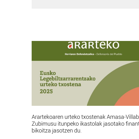
Arartekoaren urteko txostenak Amasa-Villa
Zubimusu itunpeko ikastolak jasotako finan
bikoitza jasotzen du.