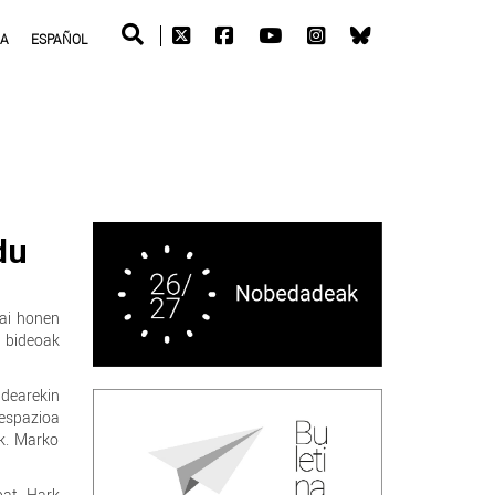
RA
ESPAÑOL
du
ai honen
n bideoak
ldearekin
 espazioa
ak. Marko
bat. Hark