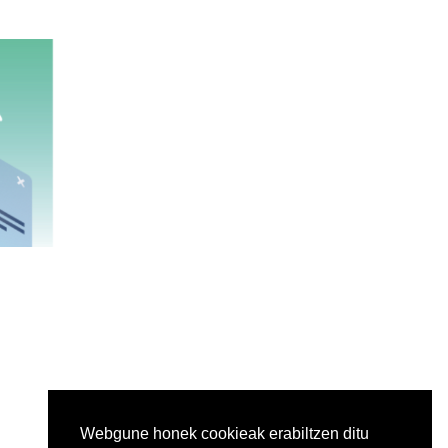
Webgune honek cookieak erabiltzen ditu