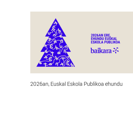
2026an, Euskal Eskola Publikoa ehundu