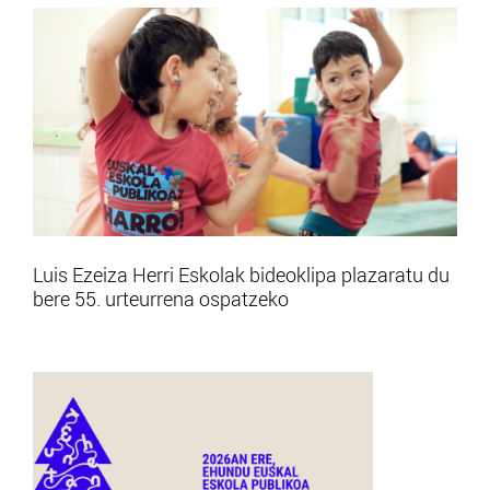
Luis Ezeiza Herri Eskolak bideoklipa plazaratu du
bere 55. urteurrena ospatzeko