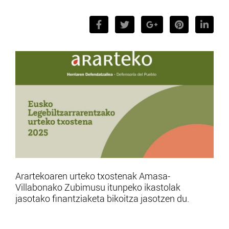
Arartekoaren urteko txostenak Amasa-
Villabonako Zubimusu itunpeko ikastolak
jasotako finantziaketa bikoitza jasotzen du.