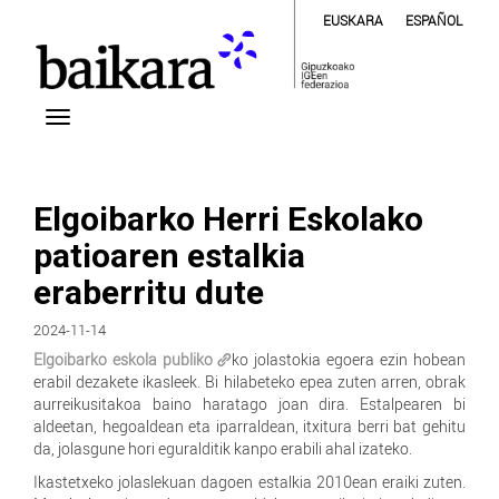
EUSKARA
ESPAÑOL
Elgoibarko Herri Eskolako
patioaren estalkia
eraberritu dute
2024-11-14
Elgoibarko eskola publiko
ko jolastokia egoera ezin hobean
erabil dezakete ikasleek. Bi hilabeteko epea zuten arren, obrak
aurreikusitakoa baino haratago joan dira. Estalpearen bi
aldeetan, hegoaldean eta iparraldean, itxitura berri bat gehitu
da, jolasgune hori eguralditik kanpo erabili ahal izateko.
Ikastetxeko jolaslekuan dagoen estalkia 2010ean eraiki zuten.