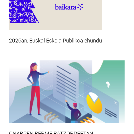
2026an, Euskal Eskola Publikoa ehundu
ONARPEN BERME BATZORDEETAN