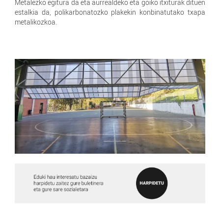
Metalezko egitura da eta aurrealdeko eta goiko itxiturak dituen
estalkia da, polikarbonatozko plakekin konbinatutako txapa
metalikozkoa.