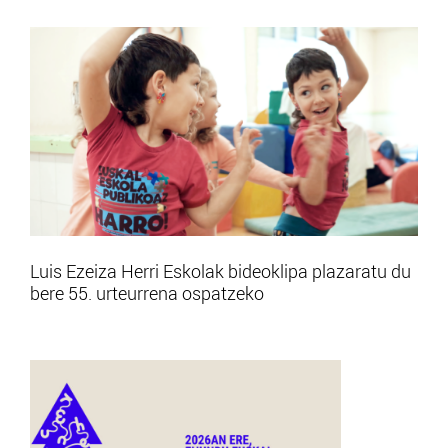
Luis Ezeiza Herri Eskolak bideoklipa plazaratu du
bere 55. urteurrena ospatzeko