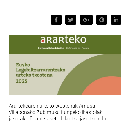
Arartekoaren urteko txostenak Amasa-
Villabonako Zubimusu itunpeko ikastolak
jasotako finantziaketa bikoitza jasotzen du.