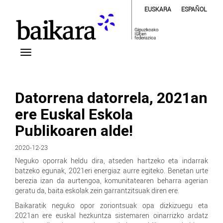
EUSKARA
ESPAÑOL
Datorrena datorrela, 2021an
ere Euskal Eskola
Publikoaren alde!
2020-12-23
Neguko oporrak heldu dira, atseden hartzeko eta indarrak
batzeko egunak, 2021eri energiaz aurre egiteko. Benetan urte
berezia izan da aurtengoa, komunitatearen beharra agerian
geratu da, baita eskolak zein garrantzitsuak diren ere.
Baikaratik neguko opor zoriontsuak opa dizkizuegu eta
2021an ere euskal hezkuntza sistemaren oinarrizko ardatz