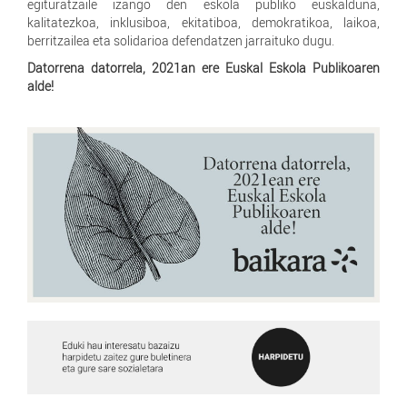
egituratzaile izango den eskola publiko euskalduna,
kalitatezkoa, inklusiboa, ekitatiboa, demokratikoa, laikoa,
berritzailea eta solidarioa defendatzen jarraituko dugu.
Datorrena datorrela, 2021an ere Euskal Eskola Publikoaren
alde!