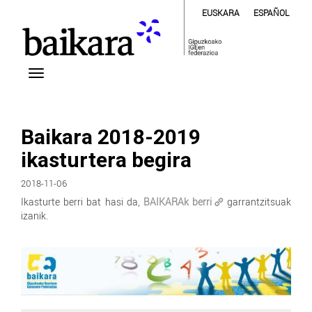
EUSKARA
ESPAÑOL
Baikara 2018-2019
ikasturtera begira
2018-11-06
Ikasturte berri bat hasi da,
BAIKARAk berri
garrantzitsuak
izanik.