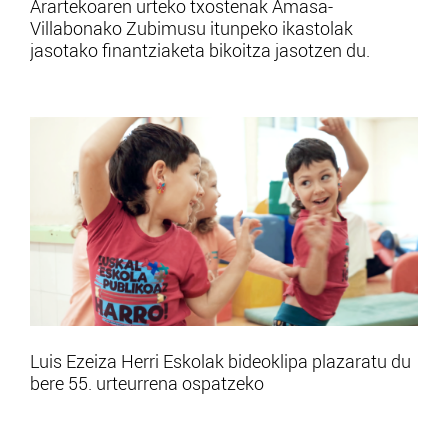
Arartekoaren urteko txostenak Amasa-
Villabonako Zubimusu itunpeko ikastolak
jasotako finantziaketa bikoitza jasotzen du.
Luis Ezeiza Herri Eskolak bideoklipa plazaratu du
bere 55. urteurrena ospatzeko