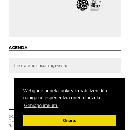
AGENDA
There are no upcoming events.
Webgune honek cookieak erabiltzen ditu
nabigazio esperientzia onena lortzeko.
Gehiago irakurri.
©2019 Euskal Herriko Ikasleen Gurasoen
Elkartea -
PRIBATUTASUNA
Onartu
Ronda 27, 1 Ezk, 48005 Bilbao, Bizkaia