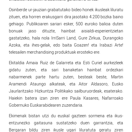
Osinberde ur-jauzian grabatutako bideo honek ikusleak liluratu
zituen, eta horren erakusgarri dira jasotako 4.200 bozka baino
gehiago. Publikoaren sariari esker, 500 euroko balioa duten
bonuak jaso dituzte, hainbat aisialdi-esperientzietan
gastatzeko, hala nola IrriSarri Land, Gure Zirkua, Durangoko
Azoka, eta ihes-gelak, edo baita Goazen! eta Irabazi Arte!
telesailen merchandising produktuak erosteko ere.
Ekitaldia Amaia Ruiz de Galarreta eta Esti Curiel aurkezleek
gidatu zuten, eta sari banaketan hainbat ordezkari
nabarmenek parte hartu zuten, besteak beste, Martin
Aramendi Ataungo alkateak, eta Aitor Aldasoro, Eusko
Jaurlaritzako Hizkuntza Politikako sailburuordeak, esaterako.
Haiekin batera izan ziren ere Paula Kasares, Nafarroako
Gobernuko Euskarabidearen zuzendaria.
Ekimenak bistan utzi du euskal gazteen sormena eta ikus-
entzunezko gaitasuna sustatzeko duen garrantzia, eta
Bergaran bildu ziren ikusle ugari liluratuta geratu ziren