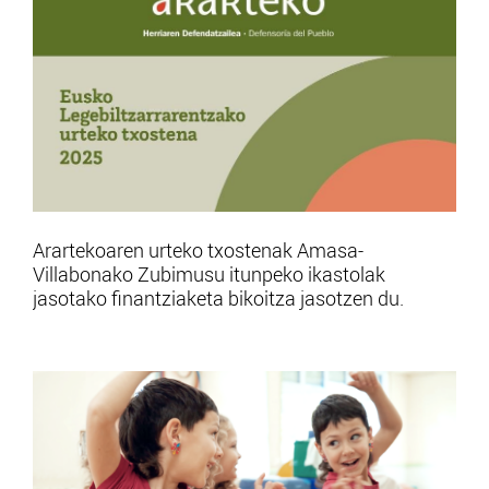
Arartekoaren urteko txostenak Amasa-
Villabonako Zubimusu itunpeko ikastolak
jasotako finantziaketa bikoitza jasotzen du.