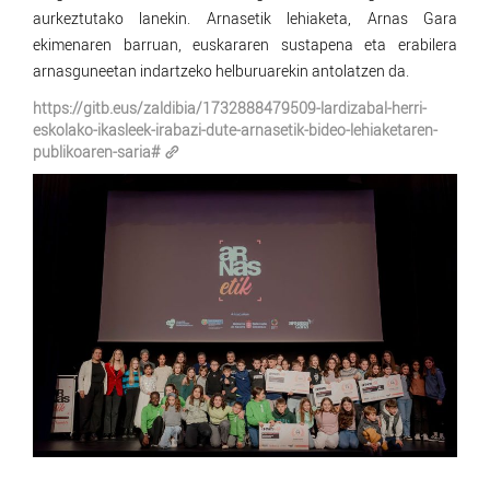
aurkeztutako lanekin. Arnasetik lehiaketa, Arnas Gara
ekimenaren barruan, euskararen sustapena eta erabilera
arnasguneetan indartzeko helburuarekin antolatzen da.
https://gitb.eus/zaldibia/1732888479509-lardizabal-herri-
eskolako-ikasleek-irabazi-dute-arnasetik-bideo-lehiaketaren-
publikoaren-saria#