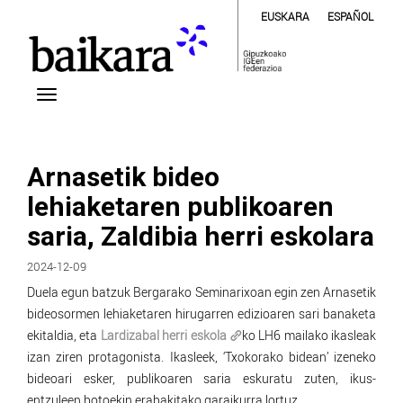
EUSKARA
ESPAÑOL
Arnasetik bideo
lehiaketaren publikoaren
saria, Zaldibia herri eskolara
2024-12-09
Duela egun batzuk Bergarako Seminarixoan egin zen Arnasetik
bideosormen lehiaketaren hirugarren edizioaren sari banaketa
ekitaldia, eta
Lardizabal herri eskola
ko LH6 mailako ikasleak
izan ziren protagonista. Ikasleek, ‘Txokorako bidean’ izeneko
bideoari esker, publikoaren saria eskuratu zuten, ikus-
entzuleen botoekin erabakitako garaikurra lortuz.