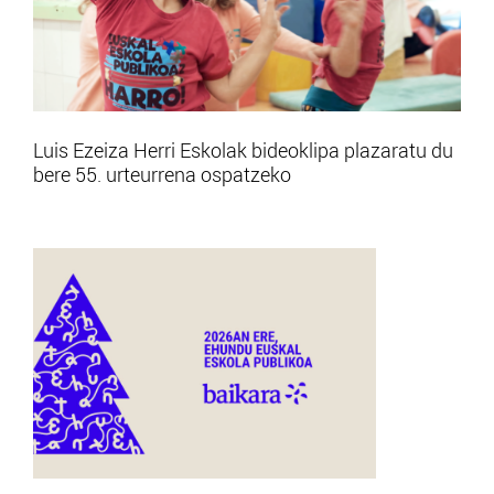
Luis Ezeiza Herri Eskolak bideoklipa plazaratu du
bere 55. urteurrena ospatzeko