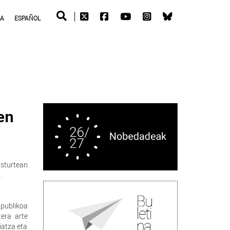
RA
ESPAÑOL
en
asturtean
.
publikoa
era arte
iatza eta