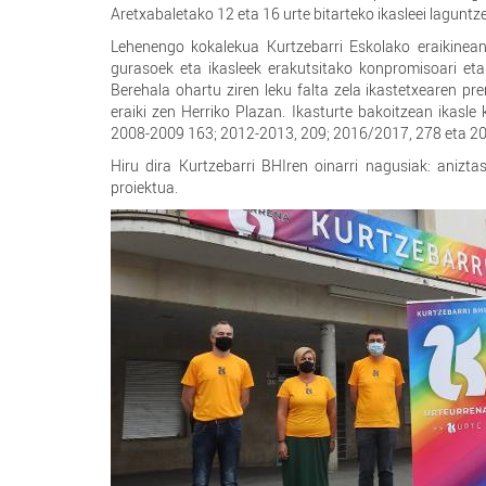
Aretxabaletako 12 eta 16 urte bitarteko ikasleei laguntze
Lehenengo kokalekua Kurtzebarri Eskolako eraikinean
gurasoek eta ikasleek erakutsitako konpromisoari eta 
Berehala ohartu ziren leku falta zela ikastetxearen p
eraiki zen Herriko Plazan. Ikasturte bakoitzean ikasl
2008-2009 163; 2012-2013, 209; 2016/2017, 278 eta 20
Hiru dira Kurtzebarri BHIren oinarri nagusiak: anizt
proiektua.