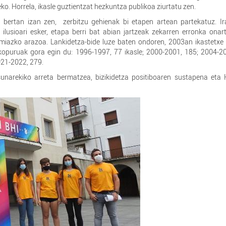
ko. Horrela, ikasle guztientzat hezkuntza publikoa ziurtatu zen.
 bertan izan zen, zerbitzu gehienak bi etapen artean partekatuz. Ir
ilusioari esker, etapa berri bat abian jartzeak zekarren erronka onar
remiazko arazoa. Lankidetza-bide luze baten ondoren, 2003an ikastetxe 
e kopuruak gora egin du: 1996-1997, 77 ikasle; 2000-2001, 185; 2004-2
21-2022, 279.
asunarekiko arreta bermatzea, bizikidetza positiboaren sustapena et