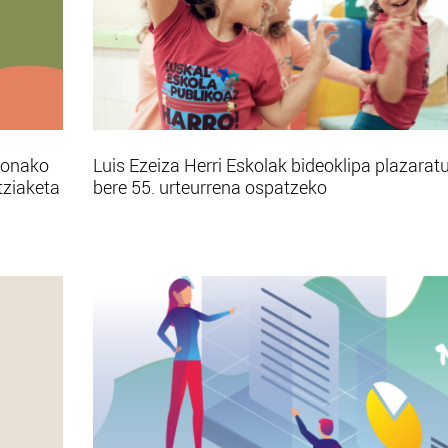
bonako
Luis Ezeiza Herri Eskolak bideoklipa plazarat
tziaketa
bere 55. urteurrena ospatzeko