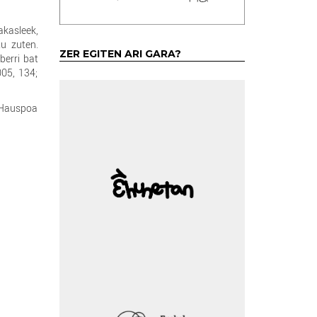
akasleek,
tu zuten.
ZER EGITEN ARI GARA?
berri bat
005, 134;
a Hauspoa