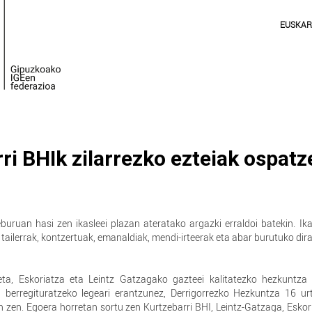
EUSKA
ri BHIk zilarrezko ezteiak ospatz
buruan hasi zen ikasleei plazan ateratako argazki erraldoi batekin. Ik
 tailerrak, kontzertuak, emanaldiak, mendi-irteerak eta abar burutuko dira
a, Eskoriatza eta Leintz Gatzagako gazteei kalitatezko hezkuntza 
berregituratzeko legeari erantzunez, Derrigorrezko Hezkuntza 16 urt
n zen. Egoera horretan sortu zen Kurtzebarri BHI, Leintz-Gatzaga, Eskor