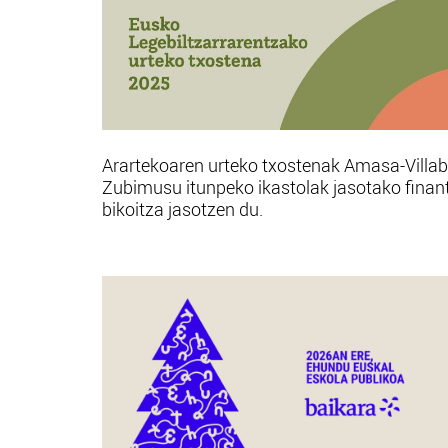
Arartekoaren urteko txostenak Amasa-Villa
Zubimusu itunpeko ikastolak jasotako finan
bikoitza jasotzen du.