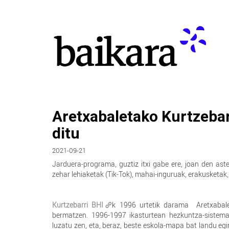
Aretxabaletako Kurtzebar
ditu
2021-09-21
Jarduera-programa, guztiz itxi gabe ere, joan den aste
zehar lehiaketak (Tik-Tok), mahai-inguruak, erakusketak,
Kurtzebarri BHI
k 1996 urtetik darama Aretxabalet
bermatzen. 1996-1997 ikasturtean hezkuntza-sistema 
luzatu zen, eta, beraz, beste eskola-mapa bat landu egi