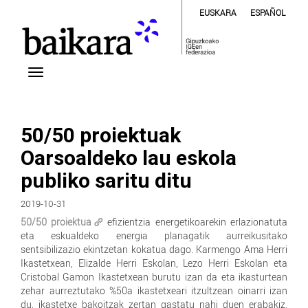
EUSKARA
ESPAÑOL
50/50 proiektuak
Oarsoaldeko lau eskola
publiko saritu ditu
2019-10-31
50/50 proiektua
efizientzia energetikoarekin erlazionatuta
eta eskualdeko energia planagatik aurreikusitako
sentsibilizazio ekintzetan kokatua dago. Karmengo Ama Herri
Ikastetxean, Elizalde Herri Eskolan, Lezo Herri Eskolan eta
Cristobal Gamon Ikastetxean burutu izan da eta ikasturtean
zehar aurreztutako %50a ikastetxeari itzultzean oinarri izan
du, ikastetxe bakoitzak zertan gastatu nahi duen erabakiz.