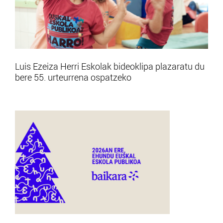
Luis Ezeiza Herri Eskolak bideoklipa plazaratu du
bere 55. urteurrena ospatzeko