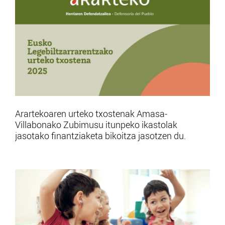
Arartekoaren urteko txostenak Amasa-
Villabonako Zubimusu itunpeko ikastolak
jasotako finantziaketa bikoitza jasotzen du.