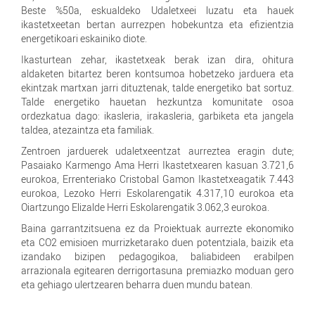
Beste %50a, eskualdeko Udaletxeei luzatu eta hauek
ikastetxeetan bertan aurrezpen hobekuntza eta efizientzia
energetikoari eskainiko diote.
Ikasturtean zehar, ikastetxeak berak izan dira, ohitura
aldaketen bitartez beren kontsumoa hobetzeko jarduera eta
ekintzak martxan jarri dituztenak, talde energetiko bat sortuz.
Talde energetiko hauetan hezkuntza komunitate osoa
ordezkatua dago: ikasleria, irakasleria, garbiketa eta jangela
taldea, atezaintza eta familiak.
Zentroen jarduerek udaletxeentzat aurreztea eragin dute;
Pasaiako Karmengo Ama Herri Ikastetxearen kasuan 3.721,6
eurokoa, Errenteriako Cristobal Gamon Ikastetxeagatik 7.443
eurokoa, Lezoko Herri Eskolarengatik 4.317,10 eurokoa eta
Oiartzungo Elizalde Herri Eskolarengatik 3.062,3 eurokoa.
Baina garrantzitsuena ez da Proiektuak aurrezte ekonomiko
eta CO2 emisioen murrizketarako duen potentziala, baizik eta
izandako bizipen pedagogikoa, baliabideen erabilpen
arrazionala egitearen derrigortasuna premiazko moduan gero
eta gehiago ulertzearen beharra duen mundu batean.