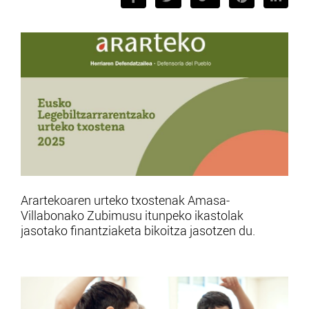
Arartekoaren urteko txostenak Amasa-
Villabonako Zubimusu itunpeko ikastolak
jasotako finantziaketa bikoitza jasotzen du.