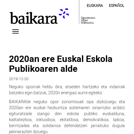
EUSKARA
ESPAÑOL
2020an ere Euskal Eskola
Publikoaren alde
2019-12-20
Neguko oporrak heldu dira, atseden hartzeko eta indarrak
batzeko egin batzuk, 2020ri energiaz aurre egiteko.
BAIKARAtik neguko opor zoriontsuak opa dizkizuegu eta
2020an ere euskal hezkuntza sistemaren oinarrizko ardatz
egituratzaile izango den eskola publiko euskalduna,
kalitatezkoa, inklusiboa, ekitatiboa, demokratikoa, laikoa,
berritzailea eta solidarioa defendatzen jarraituko dugula
jakinarazten dizuegu.