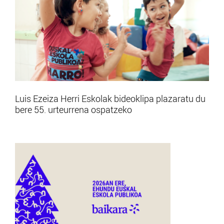
Luis Ezeiza Herri Eskolak bideoklipa plazaratu du
bere 55. urteurrena ospatzeko